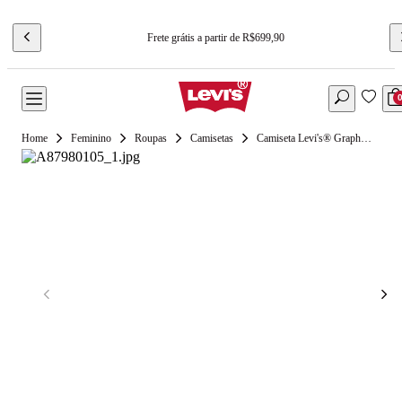
Frete grátis a partir de R$699,90
Feminino
Roupas
Camisetas
Camiseta Levi's® Graphic Essential Sporty Rosa Manga Curta