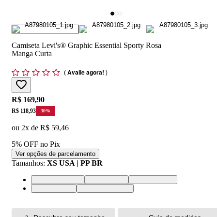
Camiseta Levi's® Graphic Essential Sporty Rosa
Manga Curta
(
Avalie agora!
)
Original price:
R$ 169,90
Price:
R$ 118,93
30
%
ou
2
x de
R$ 59,46
5% OFF no Pix
Ver opções de parcelamento
Tamanhos
:
XS USA | PP BR
XS USA | PP BR
S USA | P BR
M USA | M BR
L USA | G BR
XL USA | GG BR