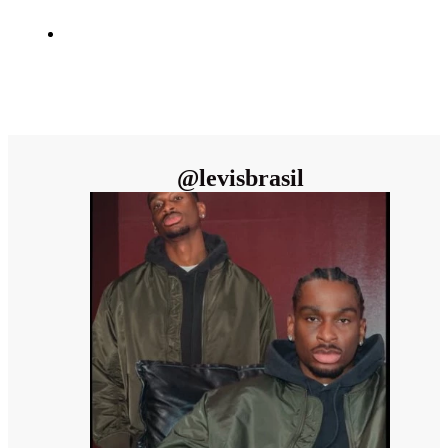
@
levisbrasil