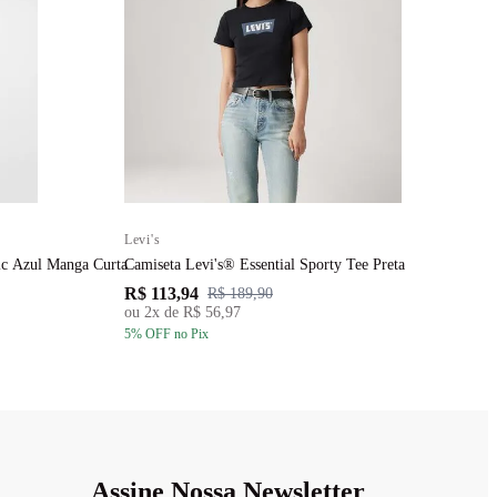
Levi's
L
il Levi's® x Piet Graphic Azul Manga Curta
Camiseta Levi's® Essential Sporty Tee Preta
C
R$ 113,94
R
R$ 189,90
ou
2
x de
R$ 56,97
5
% OFF
no Pix
5
Assine Nossa Newsletter