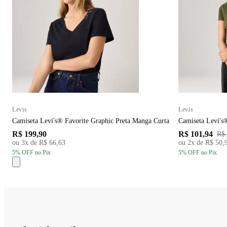
Levis
Levis
Camiseta Levi's® Favorite Graphic Preta Manga Curta
R$ 199,90
R$ 101,94
R$ 
ou
3
x de
R$ 66,63
ou
2
x de
R$ 50,
5
% OFF
no Pix
5
% OFF
no Pix