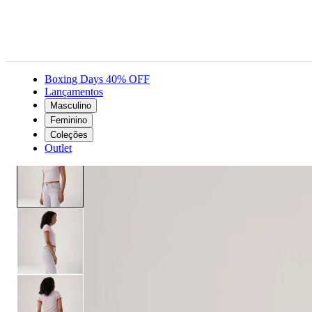
Boxing Days 40% OFF
Lançamentos
Masculino
Feminino
Roupas
Camisetas
Camiseta Levi's® Graphic Mini Ranger Rosa Manga Curta
Feminino
Coleções
Outlet