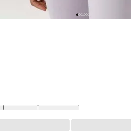
BR
XL USA | GG BR
XXL USA | EGG BR