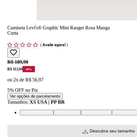
Camiseta Levi's® Graphic Mini Ranger Rosa Manga
Curta
(
Avalie agora!
)
Original price:
R$ 189,90
Price:
R$ 113,94
40
%
ou
2
x de
R$ 56,97
5% OFF no Pix
Ver opções de parcelamento
Tamanhos
:
XS USA | PP BR
XS USA | PP BR
S USA | P BR
M USA | M BR
L USA | G 
Descubra seu tamanho