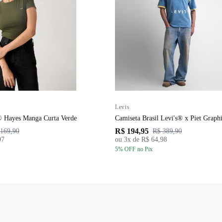
Levis
Camiseta Levi's® Hayes Manga Curta Verde
Camiseta Bras
R$ 194,95
169,90
R$ 389,90
97
ou
3
x de
R$ 64,98
5
% OFF
no Pix