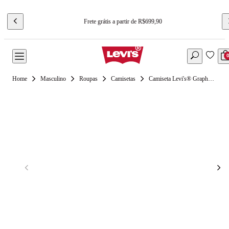
Frete grátis a partir de R$699,90
Masculino
Roupas
Camisetas
Camiseta Levi's® Graphic Vneck Azul Manga Curta