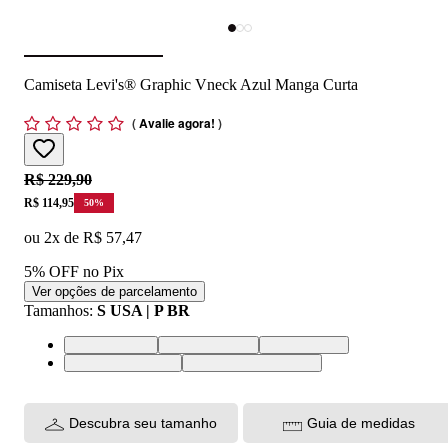
Camiseta Levi's® Graphic Vneck Azul Manga Curta
(
Avalie agora!
)
Original price:
R$ 229,90
Price:
R$ 114,95
50
%
ou
2
x de
R$ 57,47
5% OFF no Pix
Ver opções de parcelamento
Tamanhos
:
S USA | P BR
L USA | G BR
M USA | M BR
S USA | P BR
XL USA | GG BR
XXL USA | EGG BR
Descubra seu tamanho
Guia de medidas