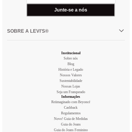
Junte-se a nós
SOBRE A LEVI'S®
Institucional
Sobre nós
Blog
História e Legado
Nossos Valores
Sustentabilidade
Nossas Lojas
Seja um Franqueado
Informações
Reiimaginado com Beyoncé
Cashback
Regulamentos
Novo! Guia de Medidas
Guia do Jeans
Guia do Jeans Feminino