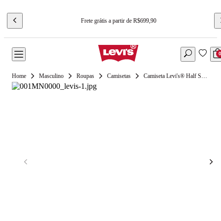
Frete grátis a partir de R$699,90
Masculino
Roupas
Camisetas
Camiseta Levi's® Half Sleeve Pique Verde Manga Curta