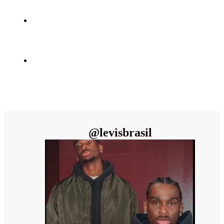
@
levisbrasil