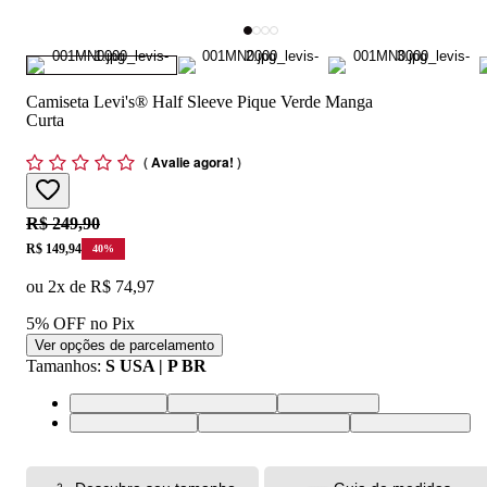
Camiseta Levi's® Half Sleeve Pique Verde Manga
Curta
(
Avalie agora!
)
Original price:
R$ 249,90
Price:
R$ 149,94
40
%
ou
2
x de
R$ 74,97
5% OFF no Pix
Ver opções de parcelamento
Tamanhos
:
S USA | P BR
S USA | P BR
M USA | M BR
L USA | G BR
XL USA | GG BR
XXL USA | EGG BR
XS USA | PP BR