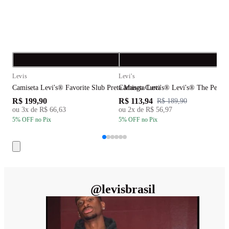
Compra rápida
C
Levis
Levi's
L
Camiseta Levi's® Favorite Slub Preta Manga Curta
Camiseta Levi's® Levi's® The Perfec
C
R$ 199,90
R$ 113,94
R
R$ 189,90
ou
3
x de
R$ 66,63
ou
2
x de
R$ 56,97
5
% OFF
no Pix
5
% OFF
no Pix
5
@
levisbrasil