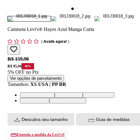
Camiseta Levi's® Hayes Azul Manga Curta
(
Avalie agora!
)
Original price:
R$ 159,90
Price:
R$ 95,94
40
%
5% OFF no Pix
Ver opções de parcelamento
Tamanhos
:
XS USA | PP BR
XS USA | PP BR
S USA | P BR
M USA | M BR
L USA | G BR
XL USA | GG BR
Descubra seu tamanho
Guia de medidas
Entenda a medida da Levi’s®