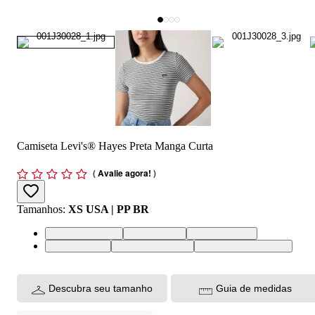
Camiseta Levi's® Hayes Preta Manga Curta
(
Avalie agora!
)
Tamanhos
:
XS USA | PP BR
XS USA | PP BR
S USA | P BR
M USA | M BR
L USA | G BR
XL USA | GG BR
XXL USA | EGG BR
Descubra seu tamanho
Guia de medidas