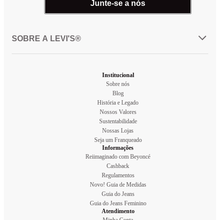
Junte-se a nós
SOBRE A LEVI'S®
Institucional
Sobre nós
Blog
História e Legado
Nossos Valores
Sustentabilidade
Nossas Lojas
Seja um Franqueado
Informações
Reiimaginado com Beyoncé
Cashback
Regulamentos
Novo! Guia de Medidas
Guia do Jeans
Guia do Jeans Feminino
Atendimento
Minha Conta