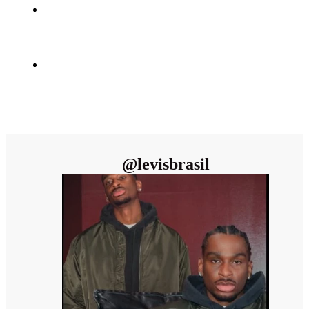
@
levisbrasil