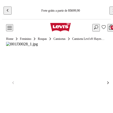
Frete grátis a partir de R$699,90
Feminino
Roupas
Camisetas
Camiseta Levi's® Hayes Preta Manga Curta