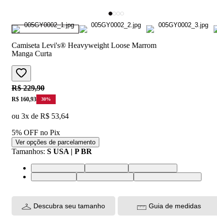
Camiseta Levi's® Heavyweight Loose Marrom
Manga Curta
Original price:
R$ 229,90
Price:
R$ 160,93
30
%
ou
3
x de
R$ 53,64
5% OFF no Pix
Ver opções de parcelamento
Tamanhos
:
S USA | P BR
XS USA | PP BR
S USA | P BR
M USA | M BR
L USA | G BR
XL USA | GG BR
XXL USA | EGG BR
Descubra seu tamanho
Guia de medidas