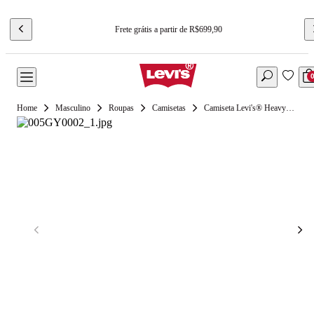
Frete grátis a partir de R$699,90
Masculino
Roupas
Camisetas
Camiseta Levi's® Heavyweight Loose Marrom Manga Curta