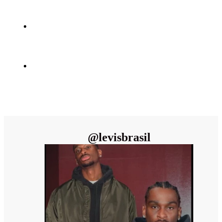
@
levisbrasil