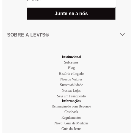
Junte-se a nós
SOBRE A LEVI'S®
Institucional
Sobre nós
Blog
História e Legado
Nossos Valores
Sustentabilidade
Nossas Lojas
Seja um Franqueado
Informações
Reiimaginado com Beyoncé
Cashback
Regulamentos
Novo! Guia de Medidas
Guia do Jeans