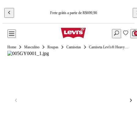
Frete grátis a partir de R$699,90
Masculino
Roupas
Camisetas
Camiseta Levi's® Heavyweight Loose Preta Manga Curta