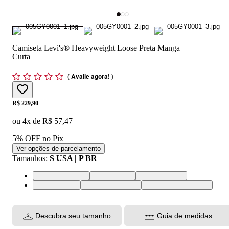
Camiseta Levi's® Heavyweight Loose Preta Manga
Curta
(
Avalie agora!
)
Price:
R$ 229,90
ou
4
x de
R$ 57,47
5% OFF no Pix
Ver opções de parcelamento
Tamanhos
:
S USA | P BR
XS USA | PP BR
S USA | P BR
M USA | M BR
L USA | G BR
XL USA | GG BR
XXL USA | EGG BR
Descubra seu tamanho
Guia de medidas