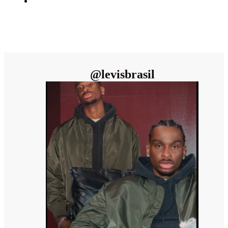
@
levisbrasil