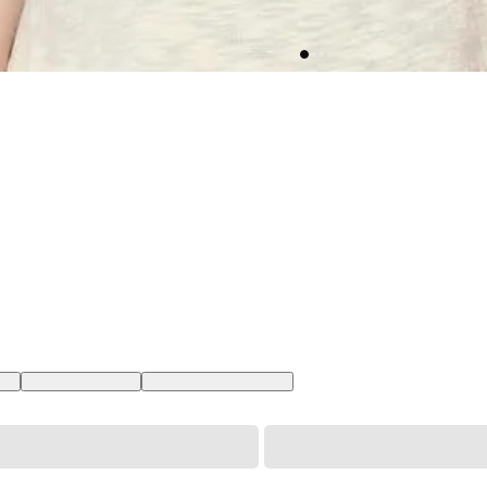
 BR
XS USA | PP BR
XXL USA | EGG BR