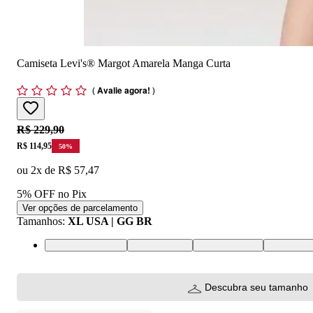
Camiseta Levi's® Margot Amarela Manga Curta
(
Avalie agora!
)
Original price:
R$ 229,90
Price:
R$ 114,95
50
%
ou
2
x de
R$ 57,47
5% OFF no Pix
Ver opções de parcelamento
Tamanhos
:
XL USA | GG BR
XL USA | GG BR
L USA | G BR
M USA | M BR
S USA | P
Descubra seu tamanho