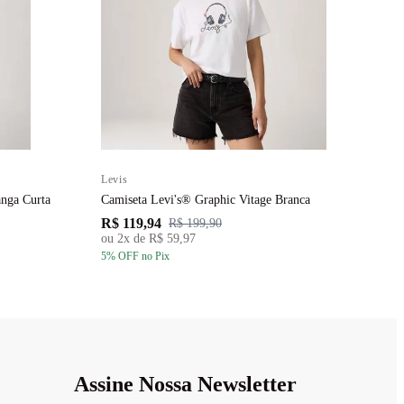
Levis
L
anga Curta
Camiseta Levi's® Graphic Vitage Branca
C
R$ 119,94
R
R$ 199,90
ou
2
x de
R$ 59,97
5
% OFF
no Pix
5
Assine Nossa Newsletter