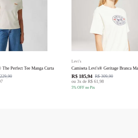
Levi's
® The Perfect Tee Manga Curta
Camiseta Levi's® Geritage Branca M
R$ 185,94
229,90
R$ 309,90
97
ou
3
x de
R$ 61,98
5
% OFF
no Pix