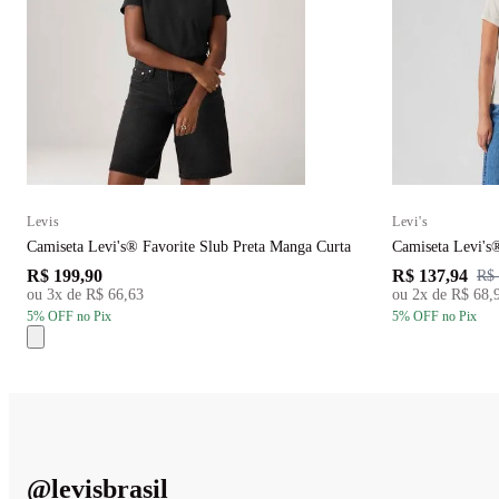
Levis
Levi's
Camiseta Levi's® Favorite Slub Preta Manga Curta
Camiseta Levi's
R$ 199,90
R$ 137,94
R$ 
ou
3
x de
R$ 66,63
ou
2
x de
R$ 68,
5
% OFF
no Pix
5
% OFF
no Pix
@
levisbrasil