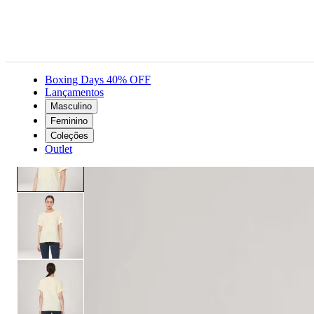
Boxing Days 40% OFF
Lançamentos
Masculino
Feminino
Roupas
Camisetas
Camiseta Levi's® Margot Amarela Manga Curta
Feminino
Coleções
Outlet