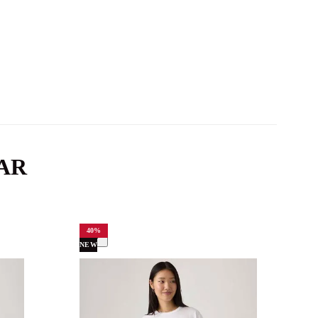
AR
40
%
NEW