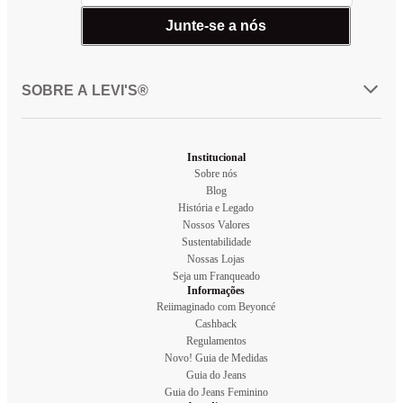
Junte-se a nós
SOBRE A LEVI'S®
Institucional
Sobre nós
Blog
História e Legado
Nossos Valores
Sustentabilidade
Nossas Lojas
Seja um Franqueado
Informações
Reiimaginado com Beyoncé
Cashback
Regulamentos
Novo! Guia de Medidas
Guia do Jeans
Guia do Jeans Feminino