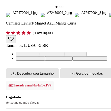
Camiseta Levi's® Margot Azul Manga Curta
(
1 Avaliação
)
Tamanhos
:
L USA | G BR
L USA | G BR
M USA | M BR
S USA | P BR
XL USA | GG BR
XS USA | PP BR
XXL USA | EGG BR
Descubra seu tamanho
Guia de medidas
Entenda a medida da Levi’s®
Esgotado
Avise-me quando chegar