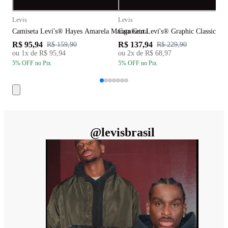
Compra rápida
C
Levis
Levis
L
Camiseta Levi's® Hayes Amarela Manga Curta
Camiseta Levi's® Graphic Classic Ve
C
R$ 95,94
R$ 137,94
R
R$ 159,90
R$ 229,90
ou
1
x de
R$ 95,94
ou
2
x de
R$ 68,97
5
% OFF
no Pix
5
% OFF
no Pix
5
@
levisbrasil