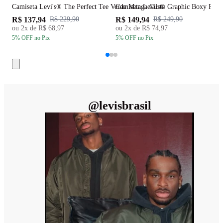
Camiseta Levi's® The Perfect Tee Verde Manga Curta
Camiseta Levi's® Graphic Boxy Rosa
C
R$ 137,94
R$ 149,94
R
R$ 229,90
R$ 249,90
ou
2
x de
R$ 68,97
ou
2
x de
R$ 74,97
5
% OFF
no Pix
5
% OFF
no Pix
5
@
levisbrasil