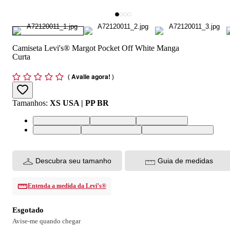
Camiseta Levi's® Margot Pocket Off White Manga
Curta
(
Avalie agora!
)
Tamanhos
:
XS USA | PP BR
XS USA | PP BR
S USA | P BR
M USA | M BR
L USA | G BR
XL USA | GG BR
XXL USA | EGG BR
Descubra seu tamanho
Guia de medidas
Entenda a medida da Levi’s®
Esgotado
Avise-me quando chegar