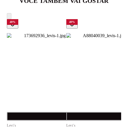
VOCÊ TAMBÉM VAI GOSTAR
40
%
40
%
Compra rápida
C
Levi's
Levi's
L