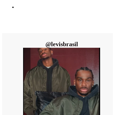
@
levisbrasil