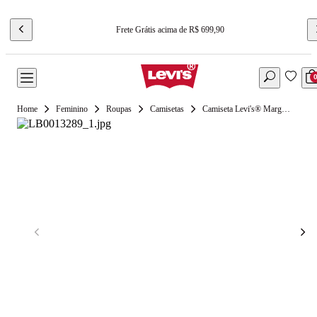
Frete Grátis acima de R$ 699,90
Feminino
Roupas
Camisetas
Camiseta Levi's® Margot Pocket Rosa Manga Curta