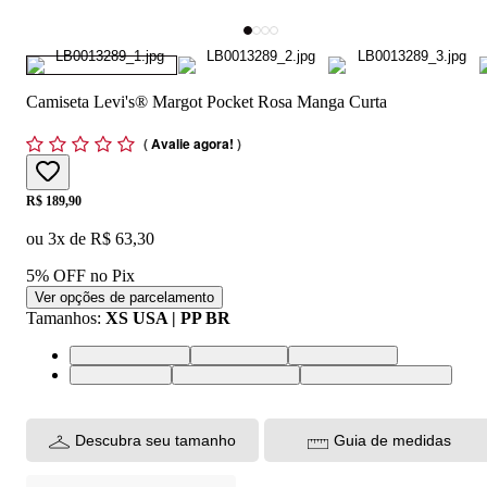
Camiseta Levi's® Margot Pocket Rosa Manga Curta
(
Avalie agora!
)
Price:
R$ 189,90
ou
3
x de
R$ 63,30
5% OFF no Pix
Ver opções de parcelamento
Tamanhos
:
XS USA | PP BR
XS USA | PP BR
S USA | P BR
M USA | M BR
L USA | G BR
XL USA | GG BR
XXL USA | EGG BR
Descubra seu tamanho
Guia de medidas