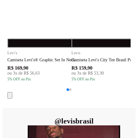
Compra rápida
C
Levi's
Levis
L
Camiseta Levi's® Graphic Set In Neck
Camiseta Levi's City Tee Brasil Preta
C
R$ 169,90
R$ 159,90
R
ou
3
x de
R$ 56,63
ou
3
x de
R$ 53,30
5
% OFF
no Pix
5
% OFF
no Pix
5
@
levisbrasil