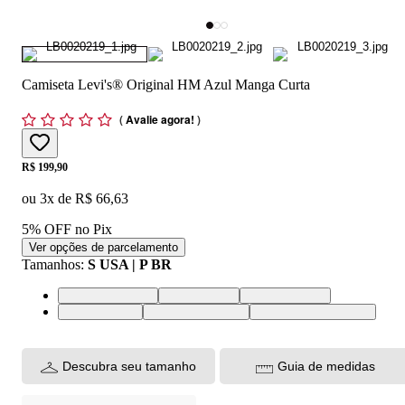
Camiseta Levi's® Original HM Azul Manga Curta
(
Avalie agora!
)
Price:
R$ 199,90
ou
3
x de
R$ 66,63
5% OFF no Pix
Ver opções de parcelamento
Tamanhos
:
S USA | P BR
XS USA | PP BR
S USA | P BR
M USA | M BR
L USA | G BR
XL USA | GG BR
XXL USA | EGG BR
Descubra seu tamanho
Guia de medidas