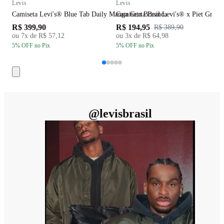
Levis
Levis
L
Camiseta Levi's® Blue Tab Daily Manga Curta Branca
Camiseta Bras
C
R$ 399,90
R$ 194,95
R
R$ 389,90
ou
7
x de
R$ 57,12
ou
3
x de
R$ 64,98
5
% OFF
no Pix
5
% OFF
no Pix
5
@
levisbrasil