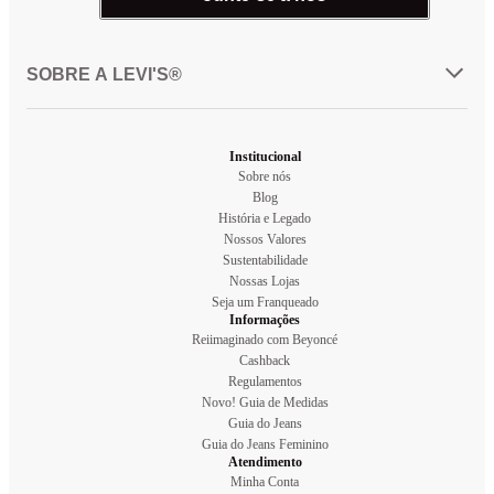
SOBRE A LEVI'S®
Institucional
Sobre nós
Blog
História e Legado
Nossos Valores
Sustentabilidade
Nossas Lojas
Seja um Franqueado
Informações
Reiimaginado com Beyoncé
Cashback
Regulamentos
Novo! Guia de Medidas
Guia do Jeans
Guia do Jeans Feminino
Atendimento
Minha Conta