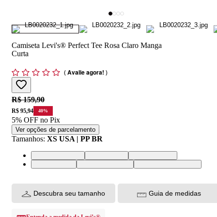
Camiseta Levi's® Perfect Tee Rosa Claro Manga
Curta
(
Avalie agora!
)
Original price:
R$ 159,90
Price:
R$ 95,94
40
%
5% OFF no Pix
Ver opções de parcelamento
Tamanhos
:
XS USA | PP BR
XS USA | PP BR
S USA | P BR
M USA | M BR
L USA | G BR
XL USA | GG BR
XXL USA | EGG BR
Descubra seu tamanho
Guia de medidas