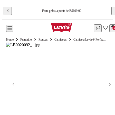
Frete grátis a partir de R$699,90
Feminino
Roupas
Camisetas
Camiseta Levi's® Perfect V Neck