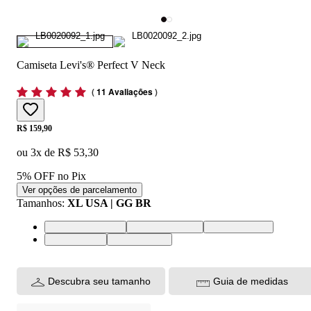
Camiseta Levi's® Perfect V Neck
(
11 Avaliações
)
Price:
R$ 159,90
ou
3
x de
R$ 53,30
5% OFF no Pix
Ver opções de parcelamento
Tamanhos
:
XL USA | GG BR
XL USA | GG BR
XS USA | PP BR
M USA | M BR
S USA | P BR
L USA | G BR
Descubra seu tamanho
Guia de medidas