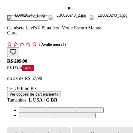
Camiseta Levi's® Pima Icon Verde Escuro Manga
Curta
(
Avalie agora!
)
Original price:
R$ 289,90
Price:
R$ 173,94
40
%
ou
3
x de
R$ 57,98
5% OFF no Pix
Ver opções de parcelamento
Tamanhos
:
L USA | G BR
L USA | G BR
M USA | M BR
S USA | P BR
XL USA | GG BR
XXL USA | EGG BR