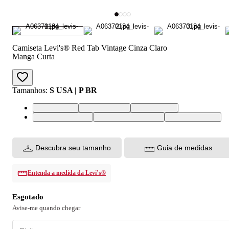
Camiseta Levi's® Red Tab Vintage Cinza Claro
Manga Curta
Tamanhos
:
S USA | P BR
S USA | P BR
M USA | M BR
L USA | G BR
XL USA | GG BR
XXL USA | EGG BR
XS USA | PP BR
Descubra seu tamanho
Guia de medidas
Entenda a medida da Levi’s®
Esgotado
Avise-me quando chegar