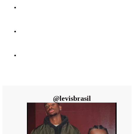
@
levisbrasil