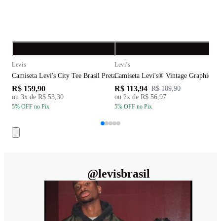
Compra rápida
C
Levis
Levi's
L
Camiseta Levi's City Tee Brasil Preta
Camiseta Levi's® Vintage Graphic T
C
R$ 159,90
R$ 113,94
R
R$ 189,90
ou
3
x de
R$ 53,30
ou
2
x de
R$ 56,97
5
% OFF
no Pix
5
% OFF
no Pix
5
@
levisbrasil