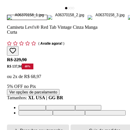
Camiseta Levi's® Red Tab Vintage Cinza Manga
Curta
(
Avalie agora!
)
Original price:
R$ 229,90
Price:
R$ 137,94
40
%
ou
2
x de
R$ 68,97
5% OFF no Pix
Ver opções de parcelamento
Tamanhos
:
XL USA | GG BR
L USA | G BR
M USA | M BR
S USA | P BR
XL USA | GG BR
XS USA | PP BR
XXL USA | EGG BR