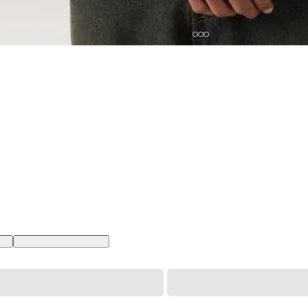
 BR
XXL USA | EGG BR