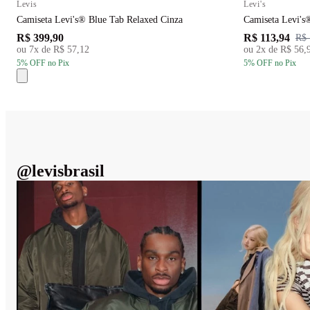
Levis
Levi's
Camiseta Levi's® Blue Tab Relaxed Cinza
Camiseta Levi's
R$ 399,90
R$ 113,94
R$ 
ou
7
x de
R$ 57,12
ou
2
x de
R$ 56,
5
% OFF
no Pix
5
% OFF
no Pix
@
levisbrasil