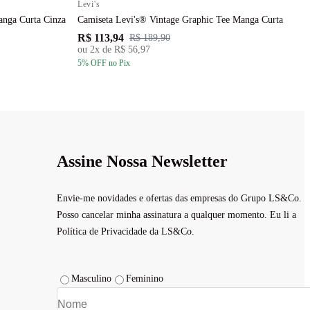
Levi's
L
anga Curta Cinza
Camiseta Levi's® Vintage Graphic Tee Manga Curta
C
R$ 113,94
R
R$ 189,90
ou
2
x de
R$ 56,97
5
% OFF
no Pix
5
Assine Nossa Newsletter
Envie-me novidades e ofertas das empresas do Grupo LS&Co.
Posso cancelar minha assinatura a qualquer momento. Eu li a
Política de Privacidade da LS&Co.
Masculino
Feminino