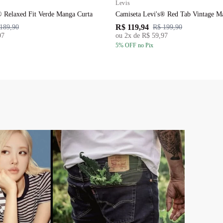
Levis
® Relaxed Fit Verde Manga Curta
Camiseta Levi's® Red Tab Vintage M
R$ 119,94
189,90
R$ 199,90
97
ou
2
x de
R$ 59,97
5
% OFF
no Pix