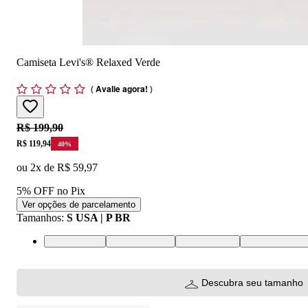
Camiseta Levi's® Relaxed Verde
(
Avalie agora!
)
Original price:
R$ 199,90
Price:
R$ 119,94
40
%
ou
2
x de
R$ 59,97
5% OFF no Pix
Ver opções de parcelamento
Tamanhos
:
S USA | P BR
S USA | P BR
M USA | M BR
L USA | G BR
XL USA | GG
Descubra seu tamanho