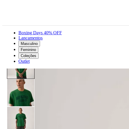
Boxing Days 40% OFF
Lançamentos
Masculino
Masculino
Roupas
Camisetas
Camiseta Levi's® Relaxed Verde
Feminino
Coleções
Outlet