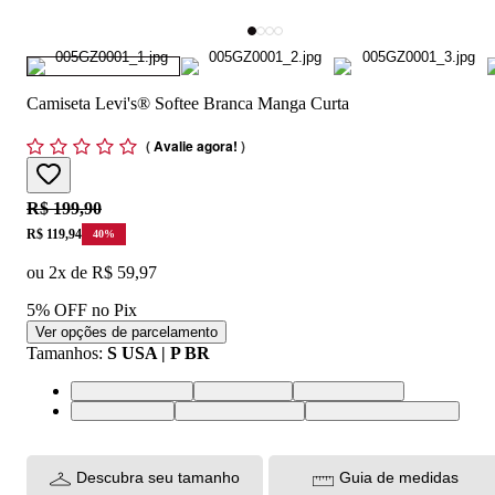
Camiseta Levi's® Softee Branca Manga Curta
(
Avalie agora!
)
Original price:
R$ 199,90
Price:
R$ 119,94
40
%
ou
2
x de
R$ 59,97
5% OFF no Pix
Ver opções de parcelamento
Tamanhos
:
S USA | P BR
XS USA | PP BR
S USA | P BR
M USA | M BR
L USA | G BR
XL USA | GG BR
XXL USA | EGG BR
Descubra seu tamanho
Guia de medidas