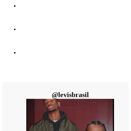
@
levisbrasil