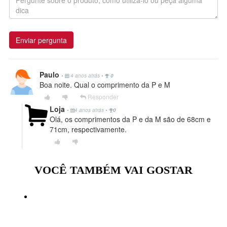
Enviar pergunta
Paulo
•
4 anos atrás
•
0
Boa noite. Qual o comprimento da P e M
Responder
Loja
•
4 anos atrás
•
0
Olá, os comprimentos da P e da M são de 68cm e
71cm, respectivamente.
VOCÊ TAMBÉM VAI GOSTAR