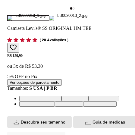
Camiseta Levi's® SS ORIGINAL HM TEE
(
20 Avaliações
)
Price:
R$ 159,90
ou
3
x de
R$ 53,30
5% OFF no Pix
Ver opções de parcelamento
Tamanhos
:
S USA | P BR
XXL USA | EGG BR
S USA | P BR
M USA | M BR
XL USA | GG BR
L USA | G BR
XS USA | PP BR
Descubra seu tamanho
Guia de medidas