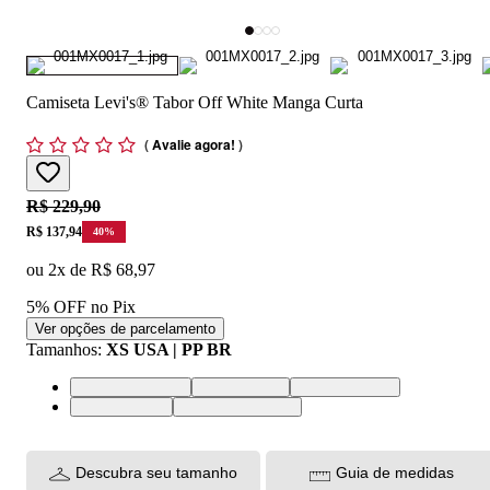
Camiseta Levi's® Tabor Off White Manga Curta
(
Avalie agora!
)
Original price:
R$ 229,90
Price:
R$ 137,94
40
%
ou
2
x de
R$ 68,97
5% OFF no Pix
Ver opções de parcelamento
Tamanhos
:
XS USA | PP BR
XS USA | PP BR
S USA | P BR
M USA | M BR
L USA | G BR
XL USA | GG BR
Descubra seu tamanho
Guia de medidas