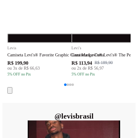
Compra rápida
C
Levis
Levi's
L
Camiseta Levi's® Favorite Graphic Cinza Manga Curta
Camiseta Levi's® Levi's® The Perfec
C
R$ 199,90
R$ 113,94
R
R$ 189,90
ou
3
x de
R$ 66,63
ou
2
x de
R$ 56,97
5
% OFF
no Pix
5
% OFF
no Pix
5
@
levisbrasil