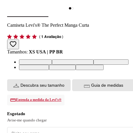
Camiseta Levi's® The Perfect Manga Curta
(
1 Avaliação
)
Tamanhos
:
XS USA | PP BR
XS USA | PP BR
XXL USA | EGG BR
XL USA | GG BR
M USA | M BR
S USA | P BR
L USA | G BR
Descubra seu tamanho
Guia de medidas
Entenda a medida da Levi’s®
Esgotado
Avise-me quando chegar