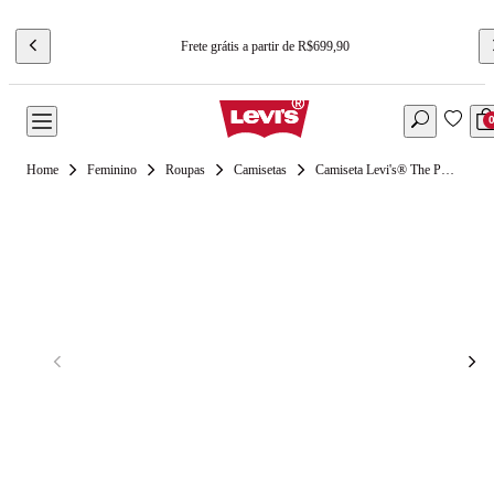
Frete grátis a partir de R$699,90
Feminino
Roupas
Camisetas
Camiseta Levi's® The Perfect Manga Curta