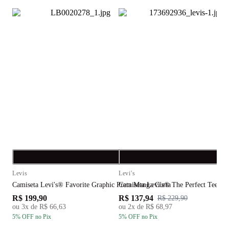
Compra rápida
C
Levis
Levi's
L
Camiseta Levi's® Favorite Graphic Preta Manga Curta
Camiseta Levi's® The Perfect Tee Ve
C
R$ 199,90
R$ 137,94
R
R$ 229,90
ou
3
x de
R$ 66,63
ou
2
x de
R$ 68,97
5
% OFF
no Pix
5
% OFF
no Pix
5