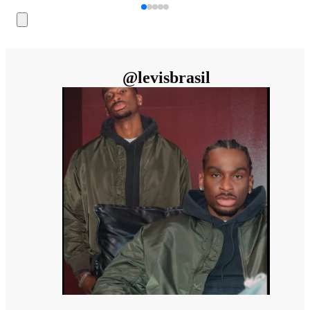
@
levisbrasil