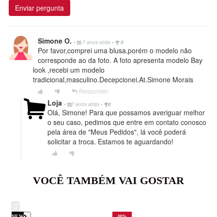
Enviar pergunta
Simone O.
•
7 anos atrás
•
0
Por favor,comprei uma blusa,porém o modelo não
corresponde ao da foto. A foto apresenta modelo Bay
look ,recebi um modelo
tradicional,masculino.Decepcionei.At.Simone Morais
Responder
Loja
•
7 anos atrás
•
0
Olá, Simone! Para que possamos averiguar melhor
o seu caso, pedimos que entre em contato conosco
pela área de "Meus Pedidos", lá você poderá
solicitar a troca. Estamos te aguardando!
VOCÊ TAMBÉM VAI GOSTAR
NEW
40
%