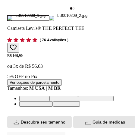
Camiseta Levi's® THE PERFECT TEE
(
76 Avaliações
)
Price:
R$ 169,90
ou
3
x de
R$ 56,63
5% OFF no Pix
Ver opções de parcelamento
Tamanhos
:
M USA | M BR
M USA | M BR
L USA | G BR
XL USA | GG BR
XS USA | PP BR
S USA | P BR
Descubra seu tamanho
Guia de medidas