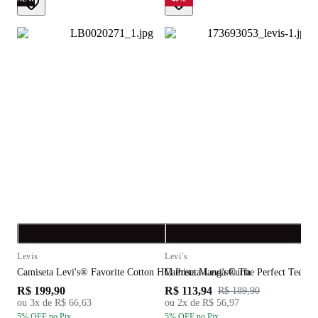
Compra rápida
C
Levis
Levi's
L
Camiseta Levi's® Favorite Cotton HM Preta Manga Curta
Camiseta Levi's® The Perfect Tee Az
C
R$ 199,90
R$ 113,94
R
R$ 189,90
ou
3
x de
R$ 66,63
ou
2
x de
R$ 56,97
5
% OFF
no Pix
5
% OFF
no Pix
5