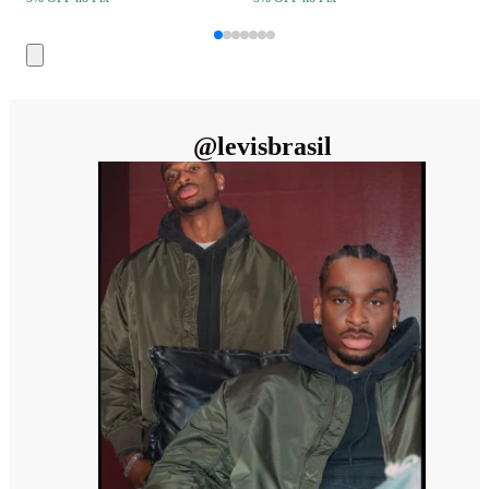
@
levisbrasil