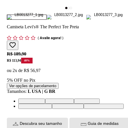
Camiseta Levi's® The Perfect Tee Preta
(
Avalie agora!
)
Original price:
R$ 189,90
Price:
R$ 113,94
40
%
ou
2
x de
R$ 56,97
5% OFF no Pix
Ver opções de parcelamento
Tamanhos
:
L USA | G BR
L USA | G BR
M USA | M BR
S USA | P BR
XL USA | GG BR
XS USA | PP BR
XXL USA | EGG BR
Descubra seu tamanho
Guia de medidas