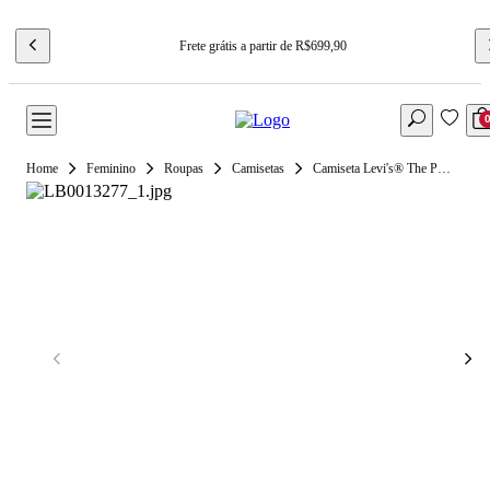
Frete grátis a partir de R$699,90
Feminino
Roupas
Camisetas
Camiseta Levi's® The Perfect Tee Preta