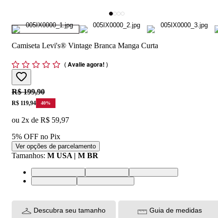
Camiseta Levi's® Vintage Branca Manga Curta
(
Avalie agora!
)
Original price:
R$ 199,90
Price:
R$ 119,94
40
%
ou
2
x de
R$ 59,97
5% OFF no Pix
Ver opções de parcelamento
Tamanhos
:
M USA | M BR
XS USA | PP BR
S USA | P BR
M USA | M BR
L USA | G BR
XL USA | GG BR
Descubra seu tamanho
Guia de medidas