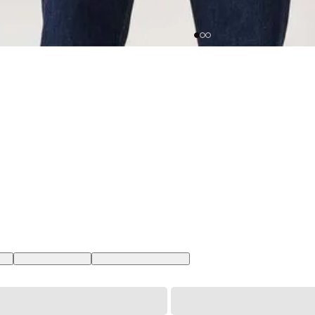
 BR
XS USA | PP BR
XXL USA | EGG BR