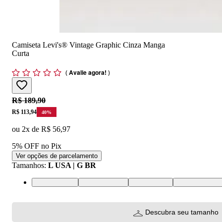
Camiseta Levi's® Vintage Graphic Cinza Manga
Curta
(
Avalie agora!
)
Original price:
R$ 189,90
Price:
R$ 113,94
40
%
ou
2
x de
R$ 56,97
5% OFF no Pix
Ver opções de parcelamento
Tamanhos
:
L USA | G BR
L USA | G BR
M USA | M BR
S USA | P BR
XL USA | GG
Descubra seu tamanho