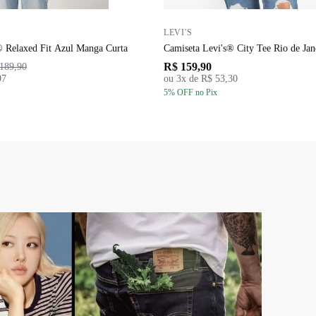
LEVI'S
® Relaxed Fit Azul Manga Curta
Camiseta Levi's® City Tee Rio de Jan
R$ 159,90
189,90
97
ou
3
x de
R$ 53,30
5
% OFF
no Pix