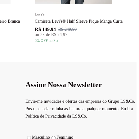
Levi's
L
eiro Branca
Camiseta Levi's® Half Sleeve Pique Manga Curta
C
R$ 149,94
R
R$ 249,90
ou
2
x de
R$ 74,97
5
% OFF
no Pix
5
Assine Nossa Newsletter
Envie-me novidades e ofertas das empresas do Grupo LS&Co.
Posso cancelar minha assinatura a qualquer momento. Eu li a
Política de Privacidade da LS&Co.
Masculino
Feminino