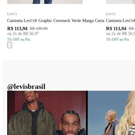
Levi's
Levi's
Camiseta Levi's® Graphic Crewneck Verde Manga Curta
Camiseta Levi's
R$ 113,94
R$ 113,94
R$ 189,90
R$ 
ou
2
x de
R$ 56,97
ou
2
x de
R$ 56,
5
% OFF
no Pix
5
% OFF
no Pix
@
levisbrasil