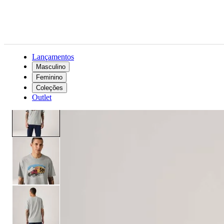
Lançamentos
Masculino
Feminino
Masculino
Roupas
Camisetas
Camiseta Levi's® Vintage Graphic Cinza Manga Curta
Coleções
Outlet