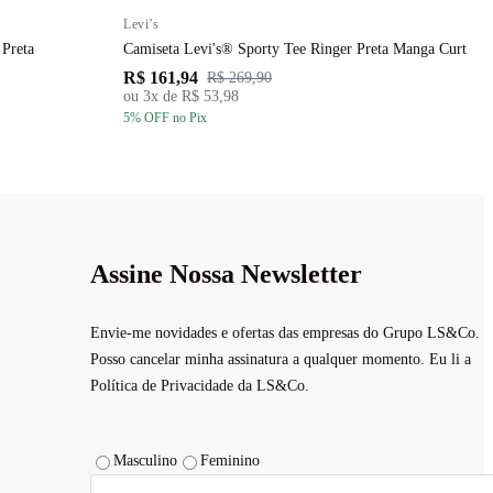
Levi's
L
 Preta
Camiseta Levi's® Sporty Tee Ringer Preta Manga Curta
C
R$ 161,94
R
R$ 269,90
ou
3
x de
R$ 53,98
5
% OFF
no Pix
5
Assine Nossa Newsletter
Envie-me novidades e ofertas das empresas do Grupo LS&Co.
Posso cancelar minha assinatura a qualquer momento. Eu li a
Política de Privacidade da LS&Co.
Masculino
Feminino