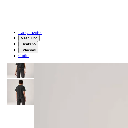
Lançamentos
Masculino
Feminino
Feminino
Roupas
Camisetas
Camiseta Levi's® Vintage Preta Manga Curta
Coleções
Outlet