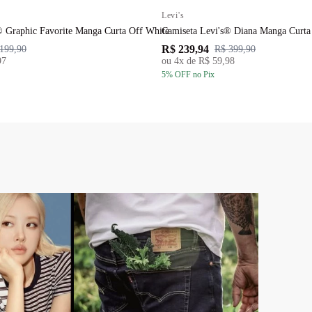
Levi's
® Graphic Favorite Manga Curta Off White
Camiseta Levi's® Diana Manga Curta
R$ 239,94
199,90
R$ 399,90
97
ou
4
x de
R$ 59,98
5
% OFF
no Pix