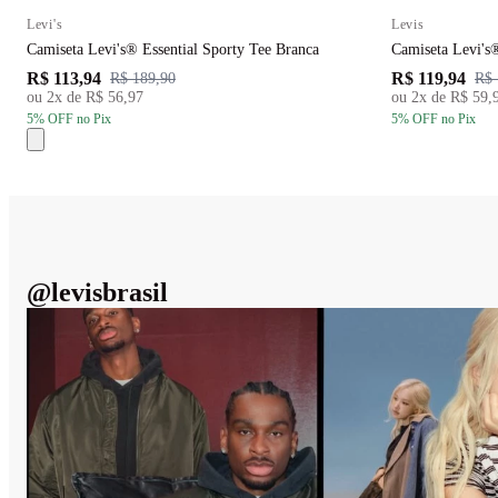
Levi's
Levis
Camiseta Levi's® Essential Sporty Tee Branca
Camiseta Levi's
R$ 113,94
R$ 119,94
R$ 189,90
R$ 
ou
2
x de
R$ 56,97
ou
2
x de
R$ 59,
5
% OFF
no Pix
5
% OFF
no Pix
@
levisbrasil