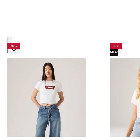
40
%
40
%
NEW