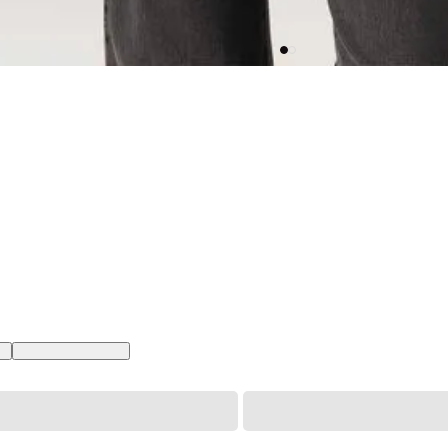
BR
XL USA | GG BR