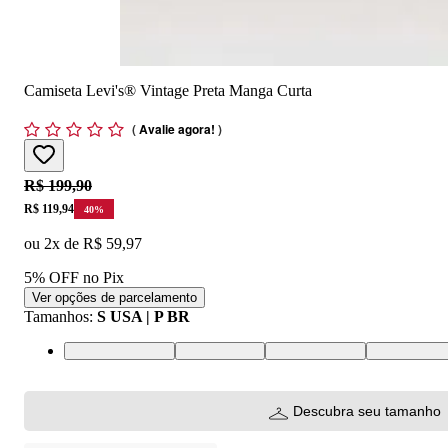
Camiseta Levi's® Vintage Preta Manga Curta
(
Avalie agora!
)
Original price:
R$ 199,90
Price:
R$ 119,94
40
%
ou
2
x de
R$ 59,97
5% OFF no Pix
Ver opções de parcelamento
Tamanhos
:
S USA | P BR
XS USA | PP BR
S USA | P BR
M USA | M BR
L USA | G 
Descubra seu tamanho