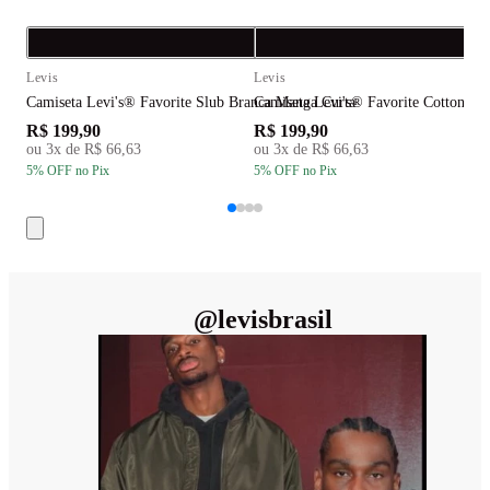
Compra rápida
C
Levis
Levis
L
Camiseta Levi's® Favorite Slub Branca Manga Curta
Camiseta Levi's® Favorite Cotton H
C
R$ 199,90
R$ 199,90
R
ou
3
x de
R$ 66,63
ou
3
x de
R$ 66,63
5
% OFF
no Pix
5
% OFF
no Pix
5
@
levisbrasil