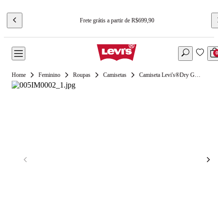
Frete grátis a partir de R$699,90
Feminino
Roupas
Camisetas
Camiseta Levi's®Dry Goods Manga Curta