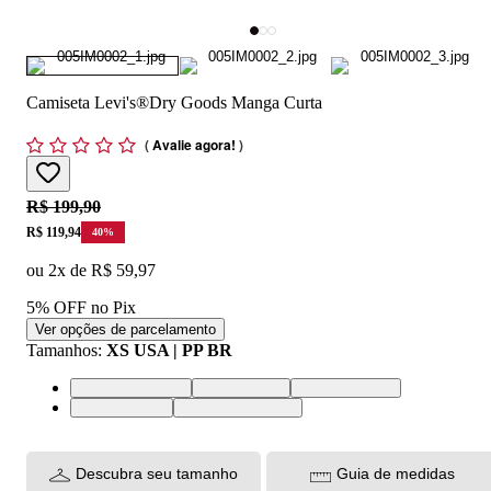
Camiseta Levi's®Dry Goods Manga Curta
(
Avalie agora!
)
Original price:
R$ 199,90
Price:
R$ 119,94
40
%
ou
2
x de
R$ 59,97
5% OFF no Pix
Ver opções de parcelamento
Tamanhos
:
XS USA | PP BR
XS USA | PP BR
S USA | P BR
M USA | M BR
L USA | G BR
XL USA | GG BR
Descubra seu tamanho
Guia de medidas