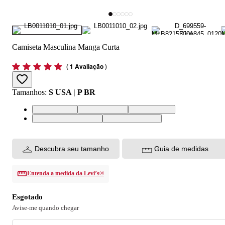
Camiseta Masculina Manga Curta
(
1 Avaliação
)
Tamanhos
:
S USA | P BR
S USA | P BR
M USA | M BR
L USA | G BR
XXL USA | EGG BR
XL USA | GG BR
Descubra seu tamanho
Guia de medidas
Entenda a medida da Levi’s®
Esgotado
Avise-me quando chegar