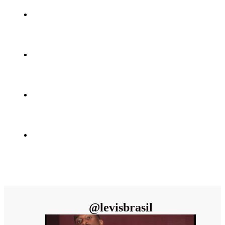
@
levisbrasil