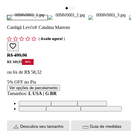
Cardigã Levi's® Catalina Marrom
(
Avalie agora!
)
Original price:
R$ 499,90
Price:
R$ 349,93
30
%
ou
6
x de
R$ 58,32
5% OFF no Pix
Ver opções de parcelamento
Tamanhos
:
L USA | G BR
XS USA | PP BR
S USA | P BR
M USA | M BR
L USA | G BR
XL USA | GG BR
XXL USA | EGG BR
Descubra seu tamanho
Guia de medidas