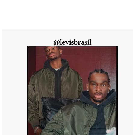
@
levisbrasil