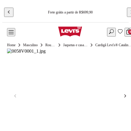
Frete grátis a partir de R$699,90
Masculino
Roupas
Jaquetas e casacos
Cardigã Levi's® Catali