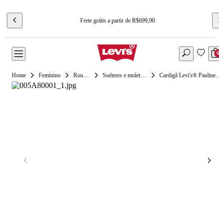
Frete grátis a partir de R$699,90
Feminino
Roupas
Suéteres e moletons
Cardigã Levi's® Pauline T