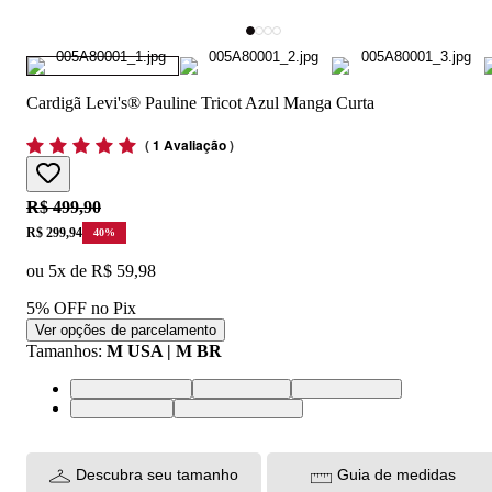
Cardigã Levi's® Pauline Tricot Azul Manga Curta
(
1 Avaliação
)
Original price:
R$ 499,90
Price:
R$ 299,94
40
%
ou
5
x de
R$ 59,98
5% OFF no Pix
Ver opções de parcelamento
Tamanhos
:
M USA | M BR
XS USA | PP BR
S USA | P BR
M USA | M BR
L USA | G BR
XL USA | GG BR
Descubra seu tamanho
Guia de medidas