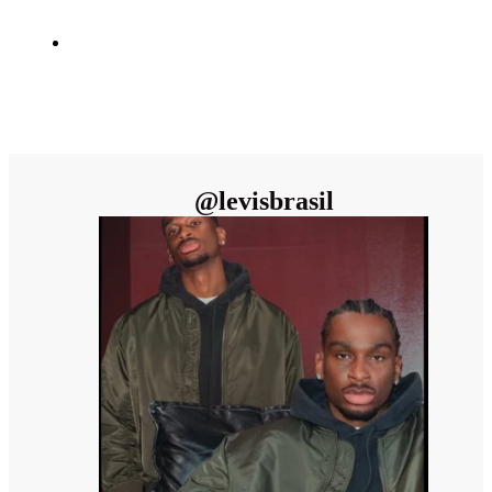
@
levisbrasil