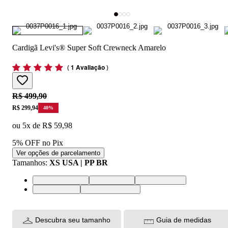
Cardigã Levi's® Super Soft Crewneck Amarelo
(
1 Avaliação
)
Original price:
R$ 499,90
Price:
R$ 299,94
40
%
ou
5
x de
R$ 59,98
5% OFF no Pix
Ver opções de parcelamento
Tamanhos
:
XS USA | PP BR
XS USA | PP BR
S USA | P BR
M USA | M BR
L USA | G BR
XL USA | GG BR
Descubra seu tamanho
Guia de medidas