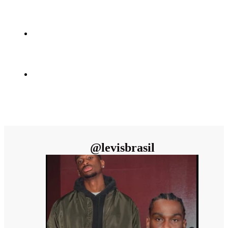
@
levisbrasil