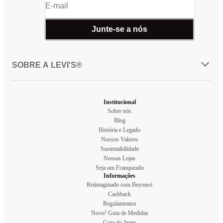
Junte-se a nós
SOBRE A LEVI'S®
Institucional
Sobre nós
Blog
História e Legado
Nossos Valores
Sustentabilidade
Nossas Lojas
Seja um Franqueado
Informações
Reiimaginado com Beyoncé
Cashback
Regulamentos
Novo! Guia de Medidas
Guia do Jeans