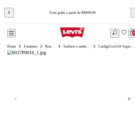
Frete grátis a partir de R$699,90
Feminino
Roupas
Suéteres e moletons
Cardigã Levi's® Super Soft Crewneck A