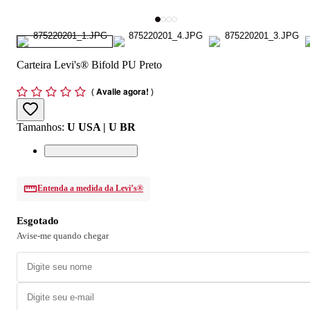
Carteira Levi's® Bifold PU Preto
(
Avalie agora!
)
Tamanhos
:
U USA | U BR
Entenda a medida da Levi’s®
Esgotado
Avise-me quando chegar