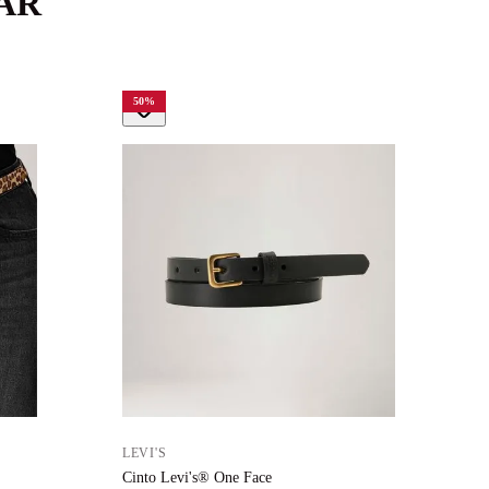
AR
50
%
LEVI'S
L
Cinto Levi's® One Face
C