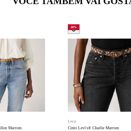
VOCÊ TAMBÉM VAI GOST
40
%
Levis
illon Marrom
Cinto Levi's® Charlie Marrom