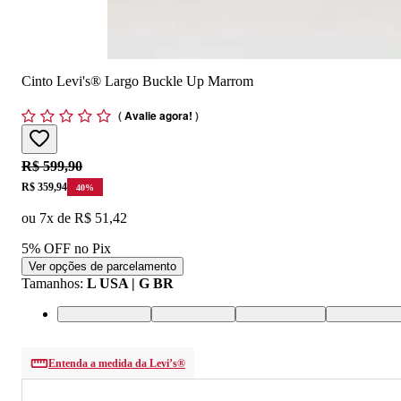
Cinto Levi's® Largo Buckle Up Marrom
(
Avalie agora!
)
Original price:
R$ 599,90
Price:
R$ 359,94
40
%
ou
7
x de
R$ 51,42
5% OFF no Pix
Ver opções de parcelamento
Tamanhos
:
L USA | G BR
30 USA | 38 BR
L USA | G BR
M USA | M BR
S USA | P B
Entenda a medida da Levi’s®