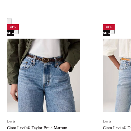
40
%
40
%
NEW
NEW
Levis
Levis
Cinto Levi's® Taylor Braid Marrom
Cinto Levi's® D