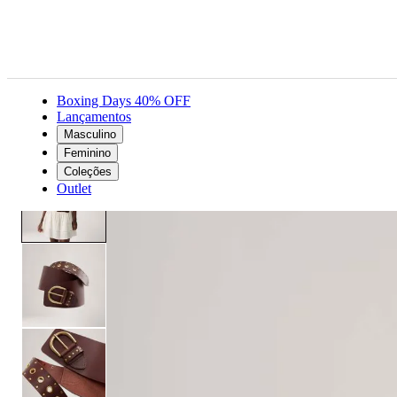
Boxing Days 40% OFF
Lançamentos
Masculino
Acessórios
Feminino
Cinto
Cinto Levi's® Largo Buckle Up Marrom
Feminino
Coleções
Outlet