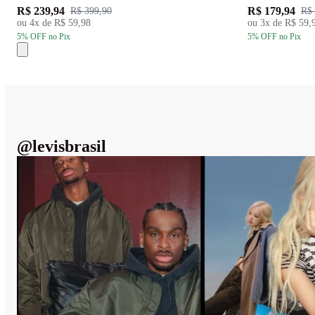
R$ 239,94
R$ 179,94
R$ 399,90
R$ 
ou
4
x de
R$ 59,98
ou
3
x de
R$ 59,
5
% OFF
no Pix
5
% OFF
no Pix
@
levisbrasil