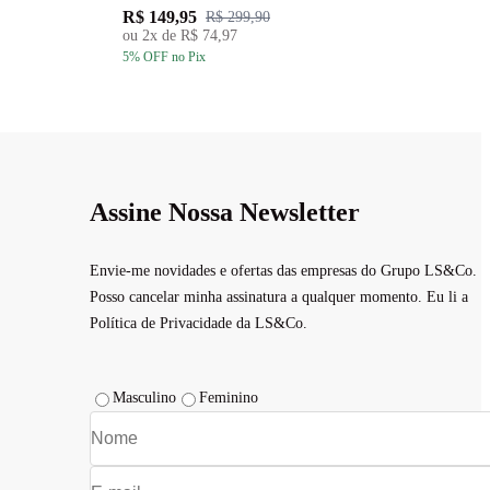
R$ 149,95
R
R$ 299,90
ou
2
x de
R$ 74,97
5
% OFF
no Pix
5
Assine Nossa Newsletter
Envie-me novidades e ofertas das empresas do Grupo LS&Co.
Posso cancelar minha assinatura a qualquer momento. Eu li a
Política de Privacidade da LS&Co.
Masculino
Feminino