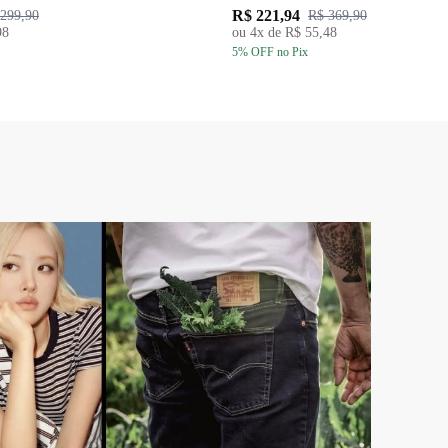
R$ 221,94
299,90
R$ 369,90
98
ou
4
x de
R$ 55,48
5
% OFF
no Pix