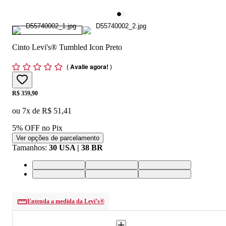
Cinto Levi's® Tumbled Icon Preto
(
Avalie agora!
)
Price:
R$ 359,90
ou
7
x de
R$ 51,41
5% OFF no Pix
Ver opções de parcelamento
Tamanhos
:
30 USA | 38 BR
30 USA | 38 BR
32 USA | 40 BR
34 USA | 44 BR
36 USA | 46 BR
38 USA | 48 BR
40 USA | 50 BR
Entenda a medida da Levi’s®