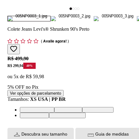
Colete Jeans Levi's® Shrunken 90's Preto
(
Avalie agora!
)
Original price:
R$ 499,90
Price:
R$ 299,94
40
%
ou
5
x de
R$ 59,98
5% OFF no Pix
Ver opções de parcelamento
Tamanhos
:
XS USA | PP BR
XS USA | PP BR
S USA | P BR
M USA | M BR
L USA | G BR
XL USA | GG BR
Descubra seu tamanho
Guia de medidas