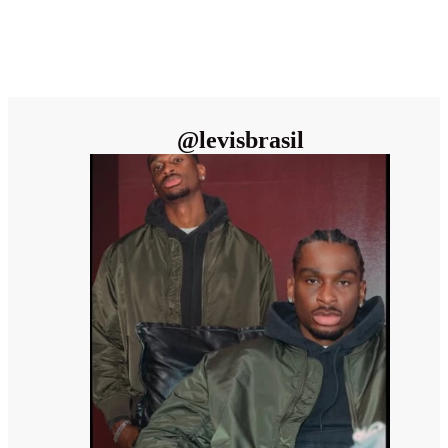
@
levisbrasil