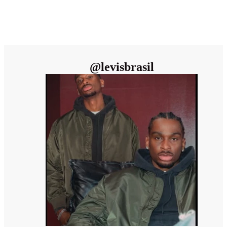
@
levisbrasil