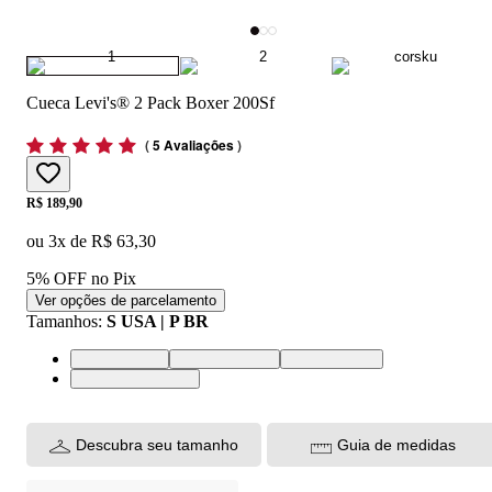
Cueca Levi's® 2 Pack Boxer 200Sf
(
5 Avaliações
)
Price:
R$ 189,90
ou
3
x de
R$ 63,30
5% OFF no Pix
Ver opções de parcelamento
Tamanhos
:
S USA | P BR
S USA | P BR
M USA | M BR
L USA | G BR
XL USA | GG BR
Descubra seu tamanho
Guia de medidas