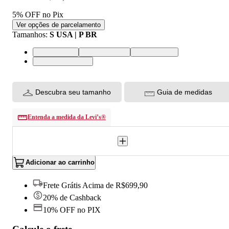
5% OFF no Pix
Ver opções de parcelamento
Tamanhos
:
S USA | P BR
S USA | P BR
M USA | M BR
L USA | G BR
XL USA | GG BR
Descubra seu tamanho
Guia de medidas
Entenda a medida da Levi’s®
Adicionar ao carrinho
Frete Grátis Acima de R$699,90
20% de Cashback
10% OFF no PIX