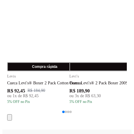
Compra rápida
C
Levis
Levi's
L
Cueca Levi's® Boxer 2 Pack Cotton Branca
Cueca Levi's® 2 Pack Boxer 200Sf
C
R$ 92,45
R$ 189,90
R
R$ 184,90
ou
1
x de
R$ 92,45
ou
3
x de
R$ 63,30
5
% OFF
no Pix
5
% OFF
no Pix
5