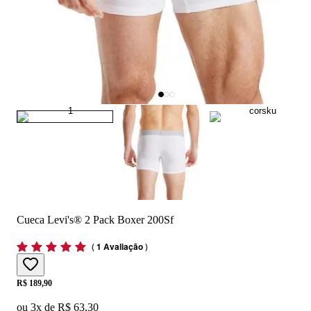
Cueca Levi's® 2 Pack Boxer 200Sf
(
1 Avaliação
)
Price:
R$ 189,90
ou
3
x de
R$ 63,30