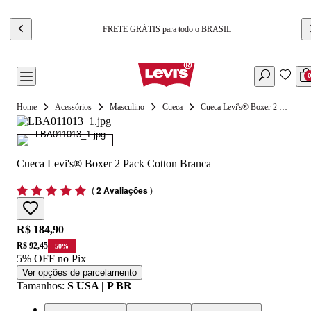
FRETE GRÁTIS para todo o BRASIL
Acessórios
Masculino
Cueca
Cueca Levi's® Boxer 2 Pack Cotton Branca
Cueca Levi's® Boxer 2 Pack Cotton Branca
(
2 Avaliações
)
Original price:
R$ 184,90
Price:
R$ 92,45
50
%
5% OFF no Pix
Ver opções de parcelamento
Tamanhos
:
S USA | P BR
XL USA | GG BR
L USA | G BR
M USA | M BR