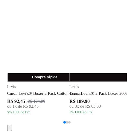
Compra rápida
C
Levis
Levi's
L
Cueca Levi's® Boxer 2 Pack Cotton Branca
Cueca Levi's® 2 Pack Boxer 200Sf
C
R$ 92,45
R$ 189,90
R
R$ 184,90
ou
1
x de
R$ 92,45
ou
3
x de
R$ 63,30
5
% OFF
no Pix
5
% OFF
no Pix
5