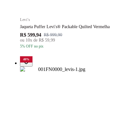
Levi's
Jaqueta Puffer Levi's® Packable Quilted Vermelha
R$ 599,94
R$ 999,90
ou
10
x de
R$ 59,99
5
% OFF
no pix
40
%