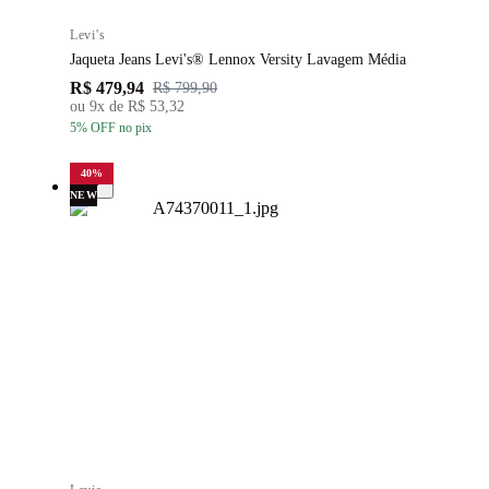
Levi's
Jaqueta Jeans Levi's® Lennox Versity Lavagem Média
R$ 479,94
R$ 799,90
ou
9
x de
R$ 53,32
5
% OFF
no pix
40
%
NEW