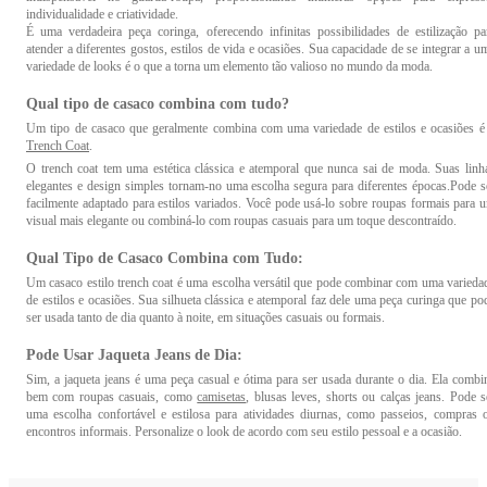
climas mais frios e são projetados para oferecer mais cobertura.
individualidade e criatividade.
É uma verdadeira peça coringa, oferecendo infinitas possibilidades de estilização pa
atender a diferentes gostos, estilos de vida e ocasiões. Sua capacidade de se integrar a u
A escolha perfeita: Casaco
variedade de looks é o que a torna um elemento tão valioso no mundo da moda.
Escolher o casaco perfeito envolve considerar vários fatores, desde o estilo pessoal até
Qual tipo de casaco combina com tudo?
funcionalidade da peça. Aqui estão algumas dicas para ajudar você a encontrar o casa
ideal:
Um tipo de casaco que geralmente combina com uma variedade de estilos e ocasiões é
Trench Coat
.
• Clima e Finalidade: Considere o clima local e o propósito do casaco, se é para o inver
rigoroso, um casaco acolchoado ou de lã pode ser adequado.
O trench coat tem uma estética clássica e atemporal que nunca sai de moda. Suas linh
• Estilo Pessoal: Escolha um estilo que se alinhe com sua preferência pessoal. Casacos v
elegantes e design simples tornam-no uma escolha segura para diferentes épocas.Pode s
em uma variedade de estilos, desde os clássicos até os mais modernos e casuais. Certifiqu
facilmente adaptado para estilos variados. Você pode usá-lo sobre roupas formais para 
se de que a peça escolhida reflete seu gosto e se integra ao seu guarda-roupa existente.
visual mais elegante ou combiná-lo com roupas casuais para um toque descontraído.
• Material e Qualidade: Preste atenção aos materiais utilizados, opte por casacos feitos c
materiais de alta qualidade para garantir durabilidade e conforto. Verifique os detalhes 
Qual Tipo de Casaco Combina com Tudo:
costura e acabamento para garantir uma peça bem confeccionada.
Um casaco estilo trench coat é uma escolha versátil que pode combinar com uma varieda
de estilos e ocasiões. Sua silhueta clássica e atemporal faz dele uma peça curinga que po
Quais são os tipos de casacos?
ser usada tanto de dia quanto à noite, em situações casuais ou formais.
Existem diversos tipos de casacos, cada um com características específicas que se adequ
Pode Usar Jaqueta Jeans de Dia:
a diferentes estações, estilos e ocasiões. Aqui estão alguns dos tipos mais comuns 
Sim, a jaqueta jeans é uma peça casual e ótima para ser usada durante o dia. Ela combi
casacos e que você encontra aqui na Levi's: Casaco jeans, Puffer, Blazers, Corta-vento…
bem com roupas casuais, como
camisetas
, blusas leves, shorts ou calças jeans. Pode s
uma escolha confortável e estilosa para atividades diurnas, como passeios, compras 
Qual jaqueta está na moda?
encontros informais. Personalize o look de acordo com seu estilo pessoal e a ocasião.
As jaquetas que estão na moda podem variar de acordo com as tendências sazonai
Atualmente, jaquetas bomber, jaquetas de couro e jaquetas oversized estão em alta.