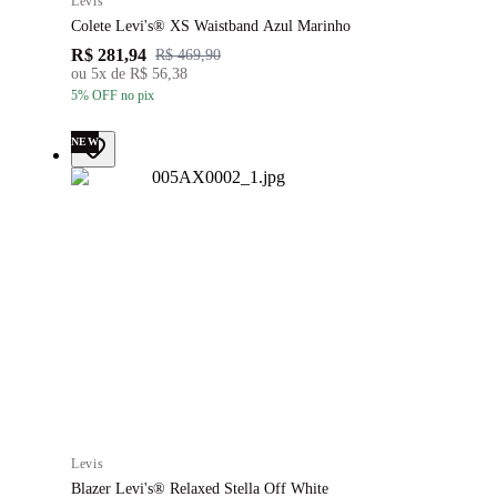
Levis
Colete Levi's® XS Waistband Azul Marinho
R$ 281,94
R$ 469,90
ou
5
x de
R$ 56,38
5
% OFF
no pix
NEW
Levis
Blazer Levi's® Relaxed Stella Off White