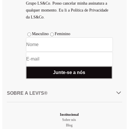
Grupo LS&Co. Posso cancelar minha assinatura a
• Opte por uma jaqueta corta-vento colorida.
• Vista uma camiseta esportiva, leggings e tênis modernos.
qualquer momento. Eu li a Política de Privacidade
• Uma mochila prática e óculos de sol complementam o look.
da LS&Co.
Masculino
Feminino
Junte-se a nós
SOBRE A LEVI'S®
Institucional
Sobre nós
Blog