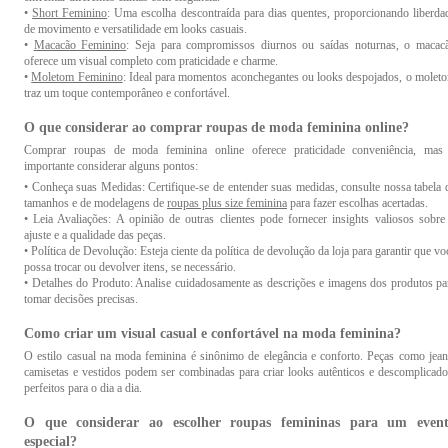
Lembre-se de verificar as etiquetas de cuidado específicas de cada peça para garantir
•
Short Feminino
: Uma escolha descontraída para dias quentes, proporcionando liberda
melhor manutenção. Esses cuidados ajudarão a preservar a qualidade e a aparência das su
de movimento e versatilidade em looks casuais.
roupas e acessórios por mais tempo, as instruções detalhadas para lavagem
•
Macacão Feminino
: Seja para compromissos diurnos ou saídas noturnas, o macac
armazenamento levam em consideração diferentes tecidos e materiais, o que garante q
oferece um visual completo com praticidade e charme.
suas peças permaneçam impecáveis.
•
Moletom Feminino
: Ideal para momentos aconchegantes ou looks despojados, o molet
traz um toque contemporâneo e confortável.
Escolhendo roupas adequadas para diferentes eventos 
O que considerar ao comprar roupas de moda feminina online?
ocasiões na moda feminina:
Comprar roupas de moda feminina online oferece praticidade conveniência, mas
Escolher apropriadamente as roupas para diferentes eventos e ocasiões na moda femini
importante considerar alguns pontos:
envolve optar por peças elegantes para eventos especiais, trajes profissionais para
• Conheça suas Medidas: Certifique-se de entender suas medidas, consulte nossa tabela 
trabalho, conforto descontraído para passeios informais e peças leves ao ar livre. 
tamanhos e de modelagens de
roupas plus size feminina
para fazer escolhas acertadas.
vestido preto clássico é uma opção versátil para situações imprevistas, asseguran
• Leia Avaliações: A opinião de outras clientes pode fornecer insights valiosos sobre
confiança e adequação em todos os contextos.
ajuste e a qualidade das peças.
• Política de Devolução: Esteja ciente da política de devolução da loja para garantir que vo
possa trocar ou devolver itens, se necessário.
Misturando diferentes estilos e texturas para criar loo
• Detalhes do Produto: Analise cuidadosamente as descrições e imagens dos produtos pa
interessantes:
tomar decisões precisas.
Criar looks cativantes na moda feminina requer a combinação inteligente de estilos
Como criar um visual casual e confortável na moda feminina?
texturas variadas. Misture peças casuais com elementos sofisticados, como jeans e blus
rendadas, ou experimente tecidos contrastantes, como seda e couro, para um visu
O estilo casual na moda feminina é sinônimo de elegância e conforto. Peças como jean
intrigante. Jogar com estampas sutis e ousadas e adicionar acessórios marcantes completa
camisetas e vestidos podem ser combinadas para criar looks autênticos e descomplicado
look, resultando em composições originais e cheias de personalidade.
perfeitos para o dia a dia.
O que considerar ao escolher roupas femininas para um even
especial?