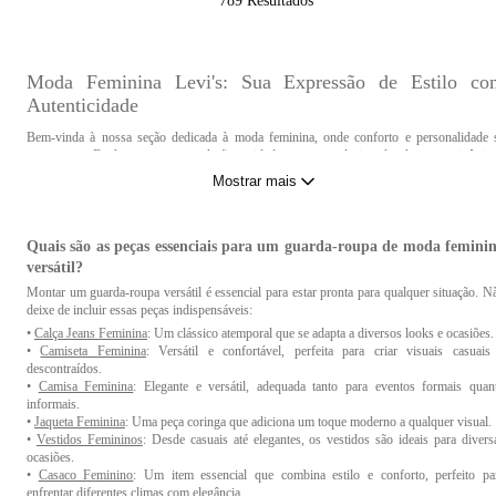
789
Resultados
Moda Feminina Levi's: Sua Expressão de Estilo co
Autenticidade
Bem-vinda à nossa seção dedicada à moda feminina, onde conforto e personalidade 
encontram. Explore a nossa coleção cuidadosamente selecionada de peças icônica
contemporâneas e de
todos os tamanhos
que elevarão o seu estilo a outro patamar. Desde 
Mostrar mais
clássicos
jeans femininos
até as
camisetas femininas
,
camisas
,
calças versáteis
,
vestid
jaquetas
e
shorts estilosos
, temos tudo o que você precisa para criar visuais marcantes
originais.
Quais são as peças essenciais para um guarda-roupa de moda femini
versátil?
Como cuidar adequadamente das roupas e acessórios d
Montar um guarda-roupa versátil é essencial para estar pronta para qualquer situação. N
moda feminina para prolongar sua vida útil?
deixe de incluir essas peças indispensáveis:
Para garantir a durabilidade e o brilho contínuo das suas roupas e acessórios de mo
•
Calça Jeans Feminina
: Um clássico atemporal que se adapta a diversos looks e ocasiões.
feminina, adote práticas cuidadosas. Siga as instruções de lavagem, armazene em loca
•
Camiseta Feminina
: Versátil e confortável, perfeita para criar visuais casuais
arejados, evite uso excessivo, cuide de acessórios e realize pequenos consert
descontraídos.
prontamente. Com esses cuidados, suas peças favoritas permanecerão impecáveis por ma
•
Camisa Feminina
: Elegante e versátil, adequada tanto para eventos formais quan
tempo, prontas para todas as ocasiões.
informais.
•
Jaqueta Feminina
: Uma peça coringa que adiciona um toque moderno a qualquer visual.
•
Vestidos Femininos
: Desde casuais até elegantes, os vestidos são ideais para divers
Instruções de lavagem, armazenamento e manutenção par
ocasiões.
diferentes tipos de tecidos e materiais:
•
Casaco Feminino
: Um item essencial que combina estilo e conforto, perfeito pa
enfrentar diferentes climas com elegância.