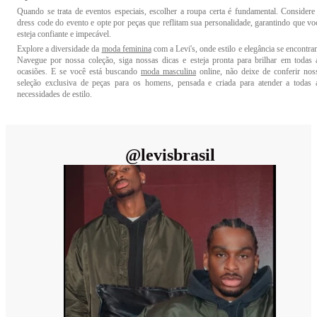
Quando se trata de eventos especiais, escolher a roupa certa é fundamental. Considere
dress code do evento e opte por peças que reflitam sua personalidade, garantindo que vo
esteja confiante e impecável.
Explore a diversidade da
moda feminina
com a Levi's, onde estilo e elegância se encontra
Navegue por nossa coleção, siga nossas dicas e esteja pronta para brilhar em todas 
ocasiões. E se você está buscando
moda masculina
online, não deixe de conferir nos
seleção exclusiva de peças para os homens, pensada e criada para atender a todas 
necessidades de estilo.
@
levisbrasil