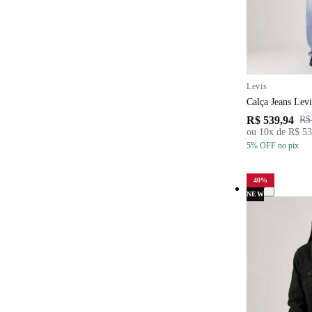
Levis
Calça Jeans Lev
R$ 539,94
R$
ou
10
x de
R$ 53
5
% OFF
no pix
40
%
NEW