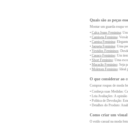
Como cuidar adequ
Para garantir a durabilidad
Quais são as peças es
acessórios e realize pequen
Montar um guarda-roupa versá
•
Calça Jeans Feminina
: Um 
Instruções de lav
•
Camiseta Feminina
: Versát
•
Camisa Feminina
: Elegant
Lembre-se de verificar as e
•
Jaqueta Feminina
: Uma peç
instruções detalhadas para 
•
Vestidos Femininos
: Desde
•
Casaco Feminino
: Um item
Escolhendo roupas
•
Short Feminino
: Uma esco
•
Macacão Feminino
: Seja 
Escolher apropriadamente as 
•
Moletom Feminino
: Ideal
informais e peças leves ao a
O que considerar ao 
Misturando diferent
Comprar roupas de moda femi
• Conheça suas Medidas: Cer
Criar looks cativantes na 
• Leia Avaliações: A opinião 
contrastantes, como seda e c
• Política de Devolução: Este
• Detalhes do Produto: Anal
Como criar um visual
O estilo casual na moda femi