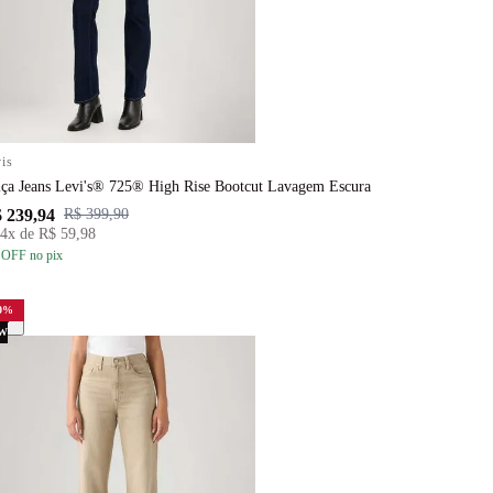
is
lça Jeans Levi's® 725® High Rise Bootcut Lavagem Escura
 239,94
R$ 399,90
4
x de
R$ 59,98
 OFF
no pix
0
%
W