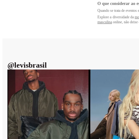
O que considerar ao e
Quando se trata de eventos e
Explore a diversidade da
mo
masculina
online, não deixe 
@
levisbrasil