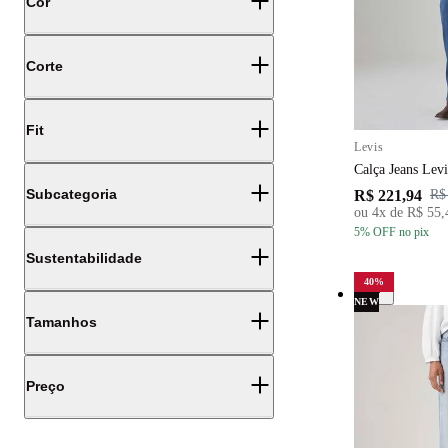
Cor
Corte
Fit
Levis
Calça Jeans Lev
Subcategoria
R$ 221,94
R$
ou
4
x de
R$ 55,
5
% OFF
no pix
Sustentabilidade
40
%
NEW
Tamanhos
Preço