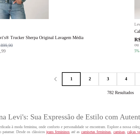
Lev
Ca
evi's® Trucker Sherpa Original Lavagem Média
R$
ou
 899,90
,99
5
%
1
2
3
4
782
Resultados
a Levi's: Sua Expressão de Estilo com Autent
dicada à moda feminina, onde conforto e personalidade se encontram. Explore a nossa cole
ro patamar. Desde os clássicos
jeans femininos
até as
camisetas femininas
,
camisas
,
calças v