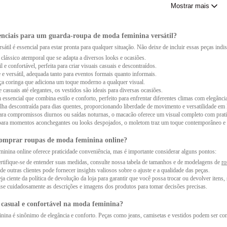
Mostrar mais
adamente das roupas e acessórios de moda feminina para prol
e e o brilho contínuo das suas roupas e acessórios de moda feminina, adote práticas cuidado
senciais para um guarda-roupa de moda feminina versátil?
os consertos prontamente. Com esses cuidados, suas peças favoritas permanecerão impecáveis po
til é essencial para estar pronta para qualquer situação. Não deixe de incluir essas peças indi
clássico atemporal que se adapta a diversos looks e ocasiões.
agem, armazenamento e manutenção para diferentes tipos de te
il e confortável, perfeita para criar visuais casuais e descontraídos.
e e versátil, adequada tanto para eventos formais quanto informais.
tiquetas de cuidado específicas de cada peça para garantir a melhor manutenção. Esses cuidados
a coringa que adiciona um toque moderno a qualquer visual.
lavagem e armazenamento levam em consideração diferentes tecidos e materiais, o que garante 
 casuais até elegantes, os vestidos são ideais para diversas ocasiões.
 essencial que combina estilo e conforto, perfeito para enfrentar diferentes climas com elegânci
 adequadas para diferentes eventos e ocasiões na moda femin
lha descontraída para dias quentes, proporcionando liberdade de movimento e versatilidade em 
para compromissos diurnos ou saídas noturnas, o macacão oferece um visual completo com prati
roupas para diferentes eventos e ocasiões na moda feminina envolve optar por peças elegantes p
 para momentos aconchegantes ou looks despojados, o moletom traz um toque contemporâneo e 
r livre. Um vestido preto clássico é uma opção versátil para situações imprevistas, assegurand
comprar roupas de moda feminina online?
es estilos e texturas para criar looks interessantes:
nina online oferece praticidade conveniência, mas é importante considerar alguns pontos:
tifique-se de entender suas medidas, consulte nossa tabela de tamanhos e de modelagens de
ro
moda feminina requer a combinação inteligente de estilos e texturas variadas. Misture peç
de outras clientes pode fornecer insights valiosos sobre o ajuste e a qualidade das peças.
ouro, para um visual intrigante. Jogar com estampas sutis e ousadas e adicionar acessórios mar
ja ciente da política de devolução da loja para garantir que você possa trocar ou devolver itens, 
ise cuidadosamente as descrições e imagens dos produtos para tomar decisões precisas.
 casual e confortável na moda feminina?
nina é sinônimo de elegância e conforto. Peças como jeans, camisetas e vestidos podem ser comb