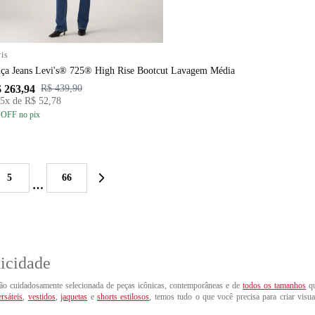
is
lça Jeans Levi's® 725® High Rise Bootcut Lavagem Média
 263,94
R$ 439,90
5
x de
R$ 52,78
 OFF
no pix
5
66
…
icidade
ção cuidadosamente selecionada de peças icônicas, contemporâneas e de
todos os tamanhos
q
ersáteis
,
vestidos
,
jaquetas
e
shorts estilosos
, temos tudo o que você precisa para criar visua