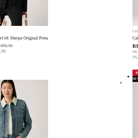
Lev
vi's® Sherpa Original Preta
Ca
R$
 899,90
,99
ou
5
%
4
NE