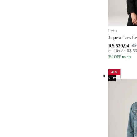
Levis
Jaqueta Jeans Le
R$ 539,94
R$
ou
10
x de
R$ 53
5
% OFF
no pix
40
%
NEW