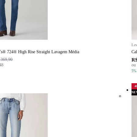
Lev
i's® 724® High Rise Straight Lavagem Média
Ca
R$
 369,90
48
ou
5
%
4
NE