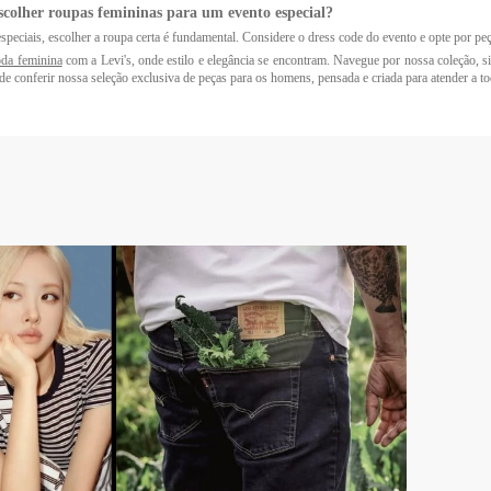
scolher roupas femininas para um evento especial?
speciais, escolher a roupa certa é fundamental. Considere o dress code do evento e opte por peç
da feminina
com a Levi's, onde estilo e elegância se encontram. Navegue por nossa coleção, si
de conferir nossa seleção exclusiva de peças para os homens, pensada e criada para atender a to