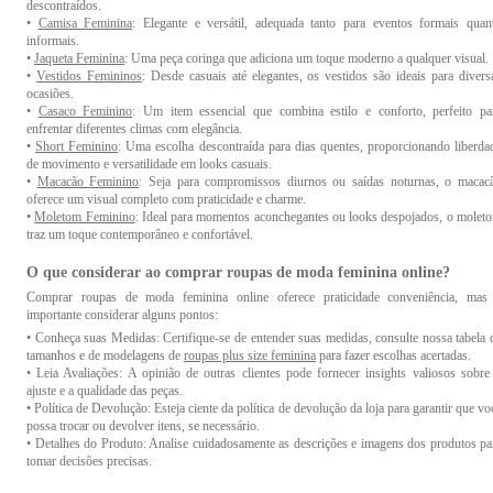
arejados, evite uso excessivo, cuide de acessórios e realize pequenos consert
descontraídos.
prontamente. Com esses cuidados, suas peças favoritas permanecerão impecáveis por ma
•
Camisa Feminina
: Elegante e versátil, adequada tanto para eventos formais quan
tempo, prontas para todas as ocasiões.
informais.
•
Jaqueta Feminina
: Uma peça coringa que adiciona um toque moderno a qualquer visual.
•
Vestidos Femininos
: Desde casuais até elegantes, os vestidos são ideais para divers
Instruções de lavagem, armazenamento e manutenção par
ocasiões.
diferentes tipos de tecidos e materiais:
•
Casaco Feminino
: Um item essencial que combina estilo e conforto, perfeito pa
enfrentar diferentes climas com elegância.
Lembre-se de verificar as etiquetas de cuidado específicas de cada peça para garantir
•
Short Feminino
: Uma escolha descontraída para dias quentes, proporcionando liberda
melhor manutenção. Esses cuidados ajudarão a preservar a qualidade e a aparência das su
de movimento e versatilidade em looks casuais.
roupas e acessórios por mais tempo, as instruções detalhadas para lavagem
•
Macacão Feminino
: Seja para compromissos diurnos ou saídas noturnas, o macac
armazenamento levam em consideração diferentes tecidos e materiais, o que garante q
oferece um visual completo com praticidade e charme.
suas peças permaneçam impecáveis.
•
Moletom Feminino
: Ideal para momentos aconchegantes ou looks despojados, o molet
traz um toque contemporâneo e confortável.
Escolhendo roupas adequadas para diferentes eventos 
O que considerar ao comprar roupas de moda feminina online?
ocasiões na moda feminina:
Comprar roupas de moda feminina online oferece praticidade conveniência, mas
Escolher apropriadamente as roupas para diferentes eventos e ocasiões na moda femini
importante considerar alguns pontos:
envolve optar por peças elegantes para eventos especiais, trajes profissionais para
• Conheça suas Medidas: Certifique-se de entender suas medidas, consulte nossa tabela 
trabalho, conforto descontraído para passeios informais e peças leves ao ar livre. 
tamanhos e de modelagens de
roupas plus size feminina
para fazer escolhas acertadas.
vestido preto clássico é uma opção versátil para situações imprevistas, asseguran
• Leia Avaliações: A opinião de outras clientes pode fornecer insights valiosos sobre
confiança e adequação em todos os contextos.
ajuste e a qualidade das peças.
• Política de Devolução: Esteja ciente da política de devolução da loja para garantir que vo
possa trocar ou devolver itens, se necessário.
Misturando diferentes estilos e texturas para criar loo
• Detalhes do Produto: Analise cuidadosamente as descrições e imagens dos produtos pa
interessantes:
tomar decisões precisas.
Criar looks cativantes na moda feminina requer a combinação inteligente de estilos