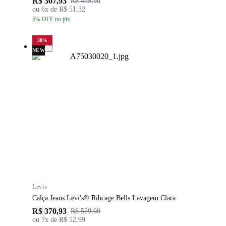
R$ 307,93
R$ 439,90
ou
6
x de
R$ 51,32
5
% OFF
no pix
30
%
NEW
Levis
Calça Jeans Levi's® Ribcage Bells Lavagem Clara
R$ 370,93
R$ 529,90
ou
7
x de
R$ 52,99