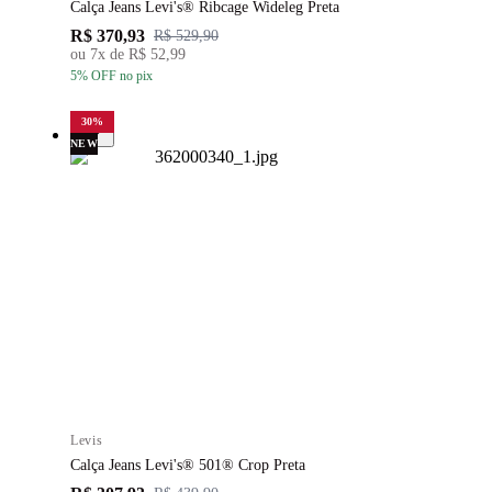
Calça Jeans Levi's® Ribcage Wideleg Preta
R$ 370,93
R$ 529,90
ou
7
x de
R$ 52,99
5
% OFF
no pix
30
%
NEW
Levis
Calça Jeans Levi's® 501® Crop Preta