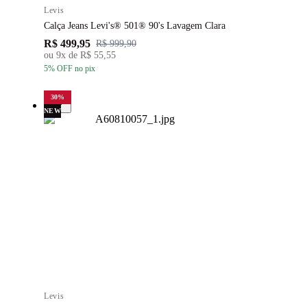
Levis
Calça Jeans Levi's® 501® 90's Lavagem Clara
R$ 499,95
R$ 999,90
ou
9
x de
R$ 55,55
5
% OFF
no pix
30
%
NEW
Levis