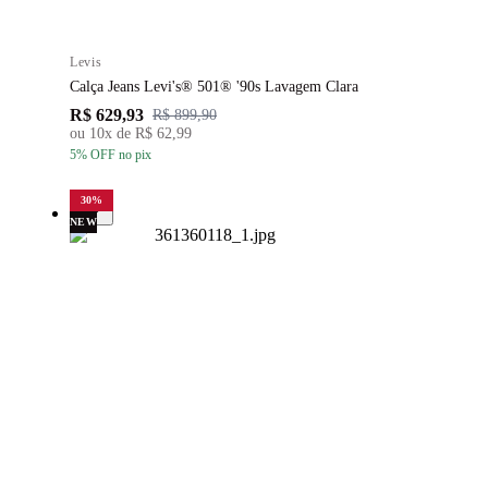
Levis
Calça Jeans Levi's® 501® '90s Lavagem Clara
R$ 629,93
R$ 899,90
ou
10
x de
R$ 62,99
5
% OFF
no pix
30
%
NEW