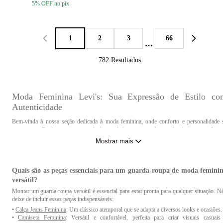
5
% OFF
no pix
1
2
3
66
…
782
Resultados
Moda Feminina Levi's: Sua Expressão de Estilo co
Autenticidade
Bem-vinda à nossa seção dedicada à moda feminina, onde conforto e personalidade 
encontram. Explore a nossa coleção cuidadosamente selecionada de peças icônica
contemporâneas e de
todos os tamanhos
que elevarão o seu estilo a outro patamar. Desde 
Mostrar mais
clássicos
jeans femininos
até as
camisetas femininas
,
camisas
,
calças versáteis
,
vestid
jaquetas
e
shorts estilosos
, temos tudo o que você precisa para criar visuais marcantes
originais.
Quais são as peças essenciais para um guarda-roupa de moda femini
versátil?
Como cuidar adequadamente das roupas e acessórios d
Montar um guarda-roupa versátil é essencial para estar pronta para qualquer situação. N
moda feminina para prolongar sua vida útil?
deixe de incluir essas peças indispensáveis:
Para garantir a durabilidade e o brilho contínuo das suas roupas e acessórios de mo
•
Calça Jeans Feminina
: Um clássico atemporal que se adapta a diversos looks e ocasiões.
feminina, adote práticas cuidadosas. Siga as instruções de lavagem, armazene em loca
•
Camiseta Feminina
: Versátil e confortável, perfeita para criar visuais casuais