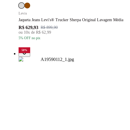
Levis
Jaqueta Jeans Levi's® Trucker Sherpa Original Lavagem Média
R$ 629,93
R$ 899,90
ou
10
x de
R$ 62,99
5
% OFF
no pix
50
%