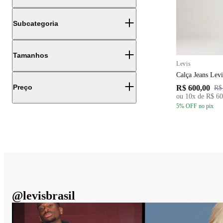
Subcategoria
Tamanhos
Levis
Calça Jeans Le
Preço
R$ 600,00
R$
ou
10
x de
R$ 60
5
% OFF
no pix
@
levisbrasil