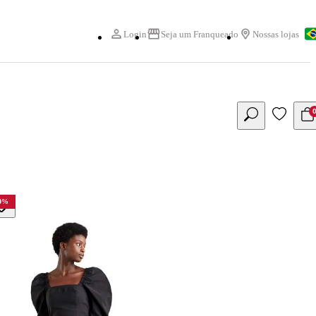
Login
Seja um Franqueado
Nossas lojas
0
%