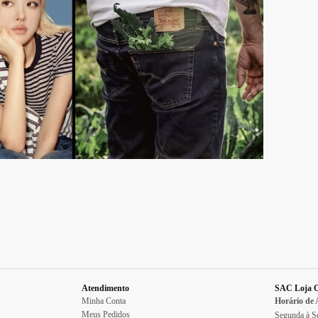
Atendimento
SAC Loja O
Minha Conta
Horário de
Meus Pedidos
Segunda à Se