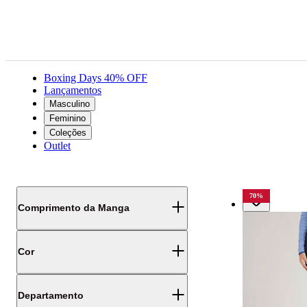
Boxing Days 40% OFF
Lançamentos
Masculino
Feminino
Coleções
Ordenar por:
Outlet
Filtros
70
%
Comprimento da Manga
Cor
Departamento