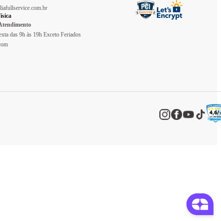
liafullservice.com.br
ísica
 Atendimento
xta das 9h às 19h Exceto Feriados
.com