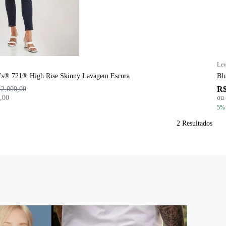
Lev
vi's® 721® High Rise Skinny Lavagem Escura
Blu
R$
 2.000,00
,00
ou
5
%
2
Resultados