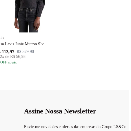
i's
sa Levis Junie Mutton Slv
 113,97
R$ 379,90
2
x de
R$ 56,98
 OFF
no pix
Assine Nossa Newsletter
Envie-me novidades e ofertas das empresas do Grupo LS&Co.