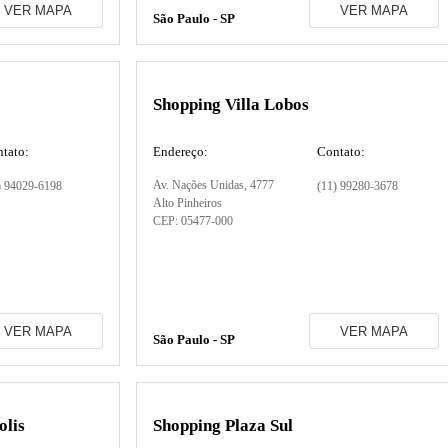
VER MAPA
VER MAPA
São Paulo - SP
Shopping Villa Lobos
tato:
Endereço:
Contato:
Av. Nações Unidas
, 4777
) 94029-6198
(11) 99280-3678
Alto Pinheiros
CEP:
05477-000
VER MAPA
VER MAPA
São Paulo - SP
olis
Shopping Plaza Sul