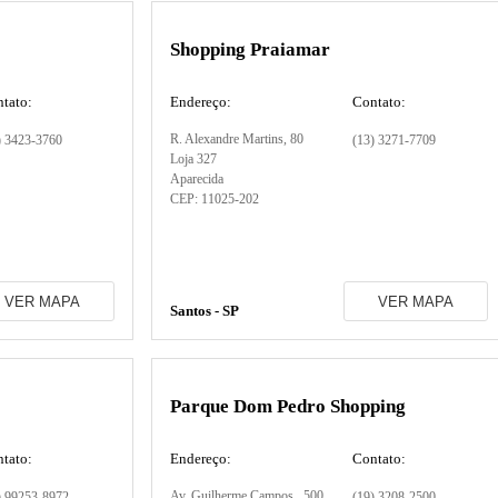
Shopping Praiamar
tato:
Endereço:
Contato:
R. Alexandre Martins
, 80
) 3423-3760
(13) 3271-7709
Loja 327
Aparecida
CEP:
11025-202
VER MAPA
VER MAPA
Santos - SP
Parque Dom Pedro Shopping
tato:
Endereço:
Contato:
Av. Guilherme Campos,
, 500
) 99253-8972
(19) 3208-2500