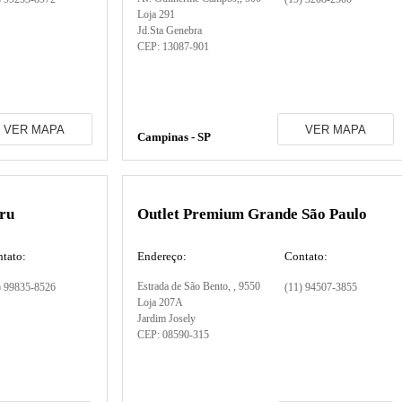
Loja 291
Jd.Sta Genebra
CEP:
13087-901
VER MAPA
VER MAPA
Campinas - SP
ru
Outlet Premium Grande São Paulo
tato:
Endereço:
Contato:
Estrada de São Bento,
, 9550
) 99835-8526
(11) 94507-3855
Loja 207A
Jardim Josely
CEP:
08590-315