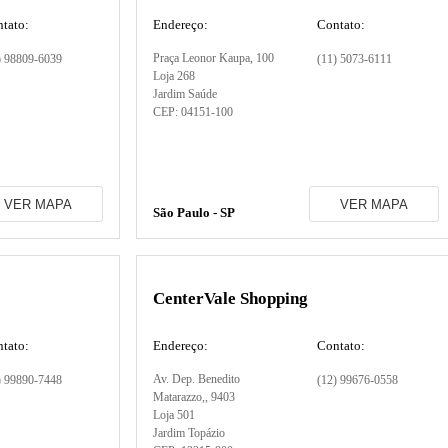
tato:
Endereço:
Contato:
Praça Leonor Kaupa
, 100
) 98809-6039
(11) 5073-6111
Loja 268
Jardim Saúde
CEP:
04151-100
VER MAPA
VER MAPA
São Paulo - SP
CenterVale Shopping
tato:
Endereço:
Contato:
Av. Dep. Benedito
) 99890-7448
(12) 99676-0558
Matarazzo,
, 9403
Loja 501
Jardim Topázio