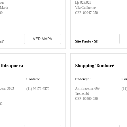
 s/n
Ljs 928/929
 Maria
Vila Guilherme
00
CEP:
02047-050
VER MAPA
 SP
São Paulo - SP
 Ibirapuera
Shopping Tamboré
Contato:
Endereço:
Con
uera
, 3103
Av. Piracema
, 669
(11) 96172-6570
(11
Tremembé
CEP:
06460-030
02