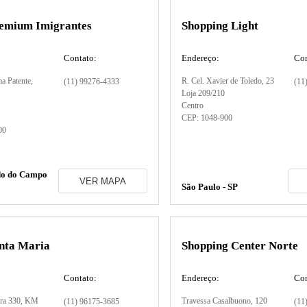
remium Imigrantes
Shopping Light
Contato:
Endereço:
Con
a Patente
,
R. Cel. Xavier de Toledo
, 23
(11) 99276-4333
(11
Loja 209/210
Centro
CEP:
1048-900
00
do do Campo
VER MAPA
São Paulo - SP
anta Maria
Shopping Center Norte
Contato:
Endereço:
Con
ra 330, KM
Travessa Casalbuono
, 120
(11) 96175-3685
(11