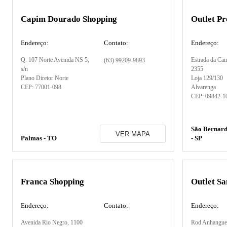
Capim Dourado Shopping
Outlet P
Endereço:
Contato:
Endereço:
Q. 107 Norte Avenida NS 5
,
Estrada da Cam
(63) 99209-9893
s/n
2355
Plano Diretor Norte
Loja 129/130
CEP:
77001-098
Alvarenga
CEP:
09842-1
São Bernar
VER MAPA
Palmas - TO
- SP
Franca Shopping
Outlet S
Endereço:
Contato:
Endereço:
Avenida Rio Negro
, 1100
Rod Anhangue