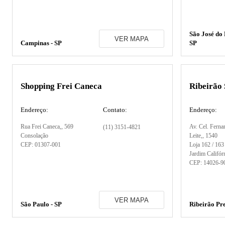
São José do 
VER MAPA
Campinas - SP
SP
Shopping Frei Caneca
Ribeirão
Endereço:
Contato:
Endereço:
Rua Frei Caneca,
, 569
Av. Cel. Ferna
(11) 3151-4821
Consolação
Leite,
, 1540
CEP:
01307-001
Loja 162 / 163
Jardim Califór
CEP:
14026-9
VER MAPA
São Paulo - SP
Ribeirão Pre