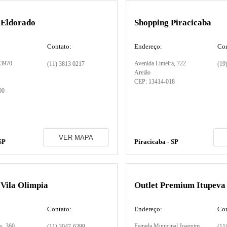
 Eldorado
Shopping Piracicaba
Contato:
Endereço:
Con
 3970
Avenida Limeira
, 722
(11) 3813 0217
(19
Areião
CEP:
13414-018
00
VER MAPA
SP
Piracicaba - SP
 Vila Olimpia
Outlet Premium Itupeva
Contato:
Endereço:
Con
s
, 360
Estrada Municipal Joaquim
(11) 3047-6399
(11