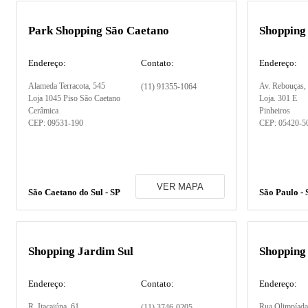
Park Shopping São Caetano
Shopping
Endereço:
Contato:
Endereço:
Alameda Terracota
, 545
Av. Rebouças
,
(11) 91355-1064
Loja 1045 Piso São Caetano
Loja. 301 E
Cerâmica
Pinheiros
CEP:
09531-190
CEP:
05420-5
VER MAPA
São Caetano do Sul - SP
São Paulo - 
Shopping Jardim Sul
Shopping
Endereço:
Contato:
Endereço:
R. Itacaiúna
, 61
Rua Olimpíada
(11) 3746-0205