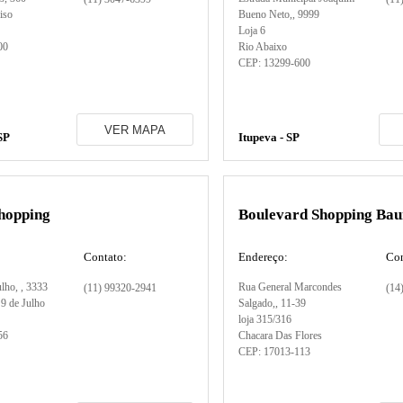
iso
Bueno Neto,
, 9999
Loja 6
00
Rio Abaixo
CEP:
13299-600
VER MAPA
SP
Itupeva - SP
Shopping
Boulevard Shopping Bau
Contato:
Endereço:
Con
ulho,
, 3333
Rua General Marcondes
(11) 99320-2941
(14
 9 de Julho
Salgado,
, 11-39
loja 315/316
56
Chacara Das Flores
CEP:
17013-113