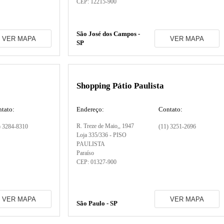
CEP:
12215-900
São José dos Campos -
VER MAPA
VER MAPA
SP
Shopping Pátio Paulista
tato:
Endereço:
Contato:
R. Treze de Maio,
, 1947
) 3284-8310
(11) 3251-2696
Loja 335/336 - PISO
PAULISTA
Paraíso
CEP:
01327-900
VER MAPA
VER MAPA
São Paulo - SP