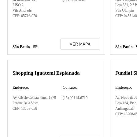
PISO 2
Loja 331, 2 º P
Vila Andrade
Vila Olimpia
CEP:
05716-070
CEP:
04551-0
VER MAPA
São Paulo - SP
São Paulo - 
Shopping Iguatemi Esplanada
Jundiaí 
Endereço:
Contato:
Endereço:
Av. Gisele Constantino,
, 1870
Av. Nove de J
(15) 99114-6710
Parque Bela Vista
Loja 164, Piso
CEP:
13208-056
Anhangabaú
CEP:
13208-0