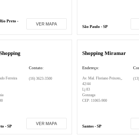
Rio Preto -
VER MAPA
São Paulo - SP
 Shopping
Shopping Miramar
Contato:
Endereço:
Con
ndo Ferreira
Av. Mal. Floriano Peixoto,
,
(16) 3623-3500
(13
42/44
Lj 83
nia
Gonzaga
00
CEP:
11065-900
VER MAPA
to - SP
Santos - SP