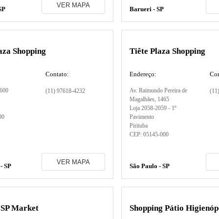
VER MAPA
SP
Barueri - SP
aza Shopping
Tiête Plaza Shopping
Contato:
Endereço:
Con
 600
Av. Raimundo Pereira de
(11) 97618-4232
(11
Magalhães
, 1465
Loja 2058-2059 - 1º
00
Pavimento
Pirituba
CEP:
05145-000
VER MAPA
- SP
São Paulo - SP
 SP Market
Shopping Pátio Higienóp