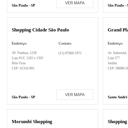
VER MAPA
São Paulo - SP
São Paulo - 
Shopping Cidade São Paulo
Grand Pl
Endereço:
Contato:
Endereço:
AV. Paulista
, 1230
Av. Industrial
,
(11) 97069-1971
Loja SUC 1202 e 1203
Loja 277
Bela Vista
Jardim
CEP:
01310-901
CEP:
09080-5
VER MAPA
São Paulo - SP
Santo André 
Morumbi Shopping
Shopping