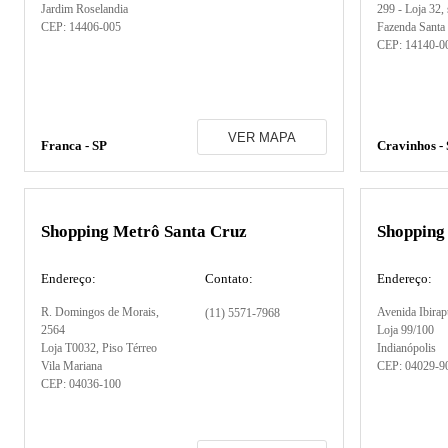
Jardim Roselandia
299 - Loja 32
,
CEP:
14406-005
Fazenda Santa
CEP:
14140-0
VER MAPA
Franca - SP
Cravinhos -
Shopping Metrô Santa Cruz
Shopping
Endereço:
Contato:
Endereço:
R. Domingos de Morais
,
Avenida Ibirap
(11) 5571-7968
2564
Loja 99/100
Loja T0032, Piso Térreo
Indianópolis
Vila Mariana
CEP:
04029-9
CEP:
04036-100