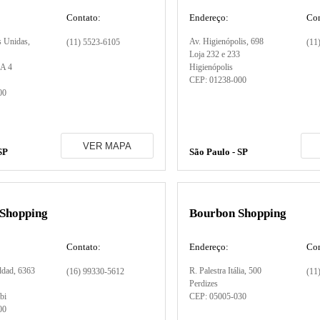
Contato:
Endereço:
Con
s Unidas
,
Av. Higienópolis
, 698
(11) 5523-6105
(11
Loja 232 e 233
 A 4
Higienópolis
CEP:
01238-000
00
VER MAPA
SP
São Paulo - SP
 Shopping
Bourbon Shopping
Contato:
Endereço:
Con
ddad
, 6363
R. Palestra Itália
, 500
(16) 99330-5612
(11
Perdizes
bi
CEP:
05005-030
00