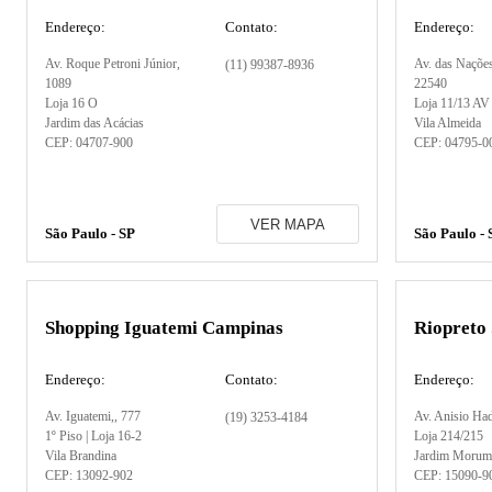
Endereço:
Contato:
Endereço:
Av. Roque Petroni Júnior
,
Av. das Naçõe
(11) 99387-8936
1089
22540
Loja 16 O
Loja 11/13 AV
Jardim das Acácias
Vila Almeida
CEP:
04707-900
CEP:
04795-0
VER MAPA
São Paulo - SP
São Paulo - 
Shopping Iguatemi Campinas
Riopreto
Endereço:
Contato:
Endereço:
Av. Iguatemi,
, 777
Av. Anisio Ha
(19) 3253-4184
1º Piso | Loja 16-2
Loja 214/215
Vila Brandina
Jardim Morum
CEP:
13092-902
CEP:
15090-9