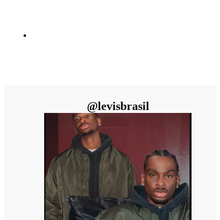
@
levisbrasil