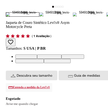
Jaqueta de Couro Sintético Levi's® Asym
Motorcycle Preta
(
1 Avaliação
)
Tamanhos
:
S USA | P BR
S USA | P BR
M USA | M BR
L USA | G BR
XL USA | GG BR
XS USA | PP BR
Descubra seu tamanho
Guia de medidas
Entenda a medida da Levi’s®
Esgotado
Avise-me quando chegar