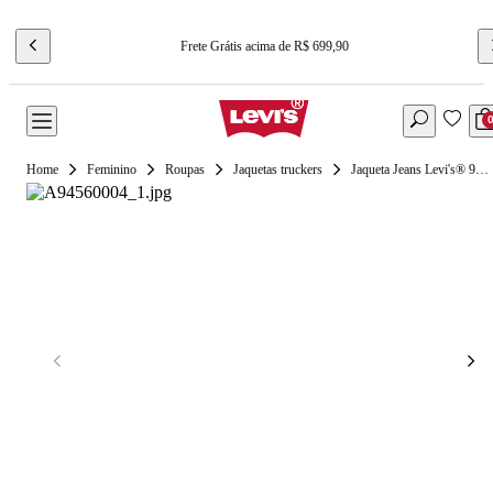
Frete Grátis acima de R$ 699,90
Feminino
Roupas
Jaquetas truckers
Jaqueta Jeans Levi's® 90's Shrunken Trucker Lavagem Média