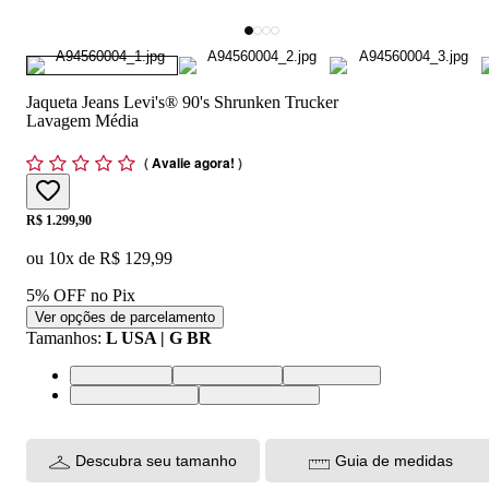
Jaqueta Jeans Levi's® 90's Shrunken Trucker
Lavagem Média
(
Avalie agora!
)
Price:
R$ 1.299,90
ou
10
x de
R$ 129,99
5% OFF no Pix
Ver opções de parcelamento
Tamanhos
:
L USA | G BR
L USA | G BR
M USA | M BR
S USA | P BR
XL USA | GG BR
XS USA | PP BR
Descubra seu tamanho
Guia de medidas