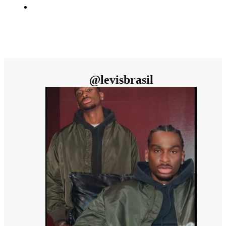
@
levisbrasil