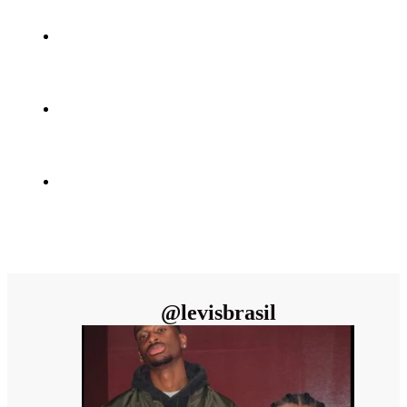
@
levisbrasil