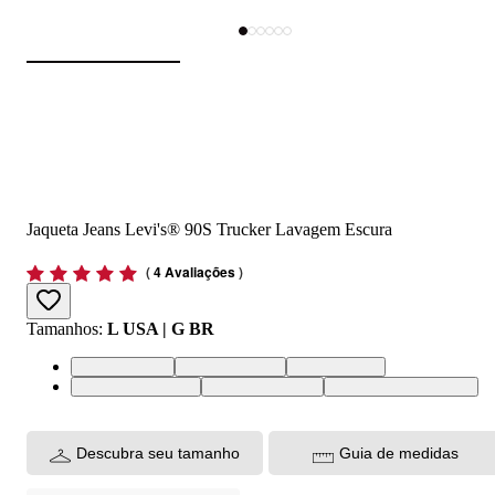
Jaqueta Jeans Levi's® 90S Trucker Lavagem Escura
(
4 Avaliações
)
Tamanhos
:
L USA | G BR
L USA | G BR
M USA | M BR
S USA | P BR
XL USA | GG BR
XS USA | PP BR
XXL USA | EGG BR
Descubra seu tamanho
Guia de medidas