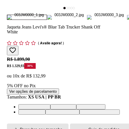
Jaqueta Jeans Levi's® Blue Tab Trucker Shank Off
White
(
Avalie agora!
)
Original price:
R$ 1.899,90
Price:
R$ 1.329,93
30
%
ou
10
x de
R$ 132,99
5% OFF no Pix
Ver opções de parcelamento
Tamanhos
:
XS USA | PP BR
XS USA | PP BR
S USA | P BR
M USA | M BR
L USA | G BR
XL USA | GG BR
XXL USA | EGG BR