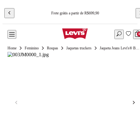
Frete grátis a partir de R$699,90
Feminino
Roupas
Jaquetas truckers
Jaqueta Jeans Levi's® Blue Tab Trucker Shank Off White