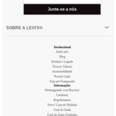
Junte-se a nós
SOBRE A LEVI'S®
Institucional
Sobre nós
Blog
História e Legado
Nossos Valores
Sustentabilidade
Nossas Lojas
Seja um Franqueado
Informações
Reiimaginado com Beyoncé
Cashback
Regulamentos
Novo! Guia de Medidas
Guia do Jeans
Guia do Jeans Feminino