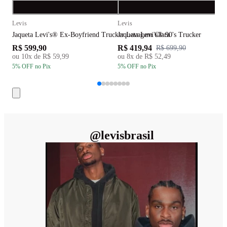
Compra rápida
C
Levis
Levis
L
Jaqueta Levi's® Ex-Boyfriend Trucker Lavagem Clara
Jaqueta Levi's® 90's Trucker
J
R$ 599,90
R$ 419,94
R
R$ 699,90
ou
10
x de
R$ 59,99
ou
8
x de
R$ 52,49
5
% OFF
no Pix
5
% OFF
no Pix
5
@
levisbrasil